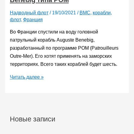
Надводный флот
/
19/10/2021
/
ВМС
,
корабли
,
флот
,
Франция
Во Франции спустили на воду головной
патрульный корабль Auguste Benebig,
разработанный по программе POM (Рatrouilleurs
Оutre-Мer). Его хотят применять на заморских
территориях. Всего таких кораблей будет шесть.
Французы
Читать далее »
спустили
на
воду
патрульный
корабль
Новые записи
Auguste
Benebig