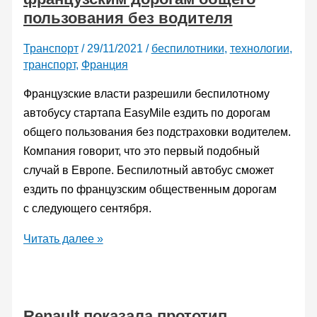
пользования без водителя
нового
поколения
Транспорт
/
29/11/2021
/
беспилотники
,
технологии
,
—
транспорт
,
Франция
«Дюге-
Труэн»
Французские власти разрешили беспилотному
автобусу стартапа EasyMile ездить по дорогам
общего пользования без подстраховки водителем.
Компания говорит, что это первый подобный
случай в Европе. Беспилотный автобус сможет
ездить по французским общественным дорогам
с следующего сентября.
Автономному
Читать далее »
автобусу
EasyMile
разрешили
Renault показала прототип
ездить