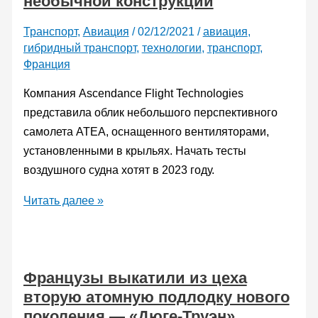
необычной конструкции
Oostende,
Транспорт
,
Авиация
/
02/12/2021
/
авиация
,
разработанного
гибридный транспорт
,
технологии
,
транспорт
,
по
Франция
программе
Компания Ascendance Flight Technologies
Mine
представила облик небольшого перспективного
Counter
самолета ATEA, оснащенного вентиляторами,
Measures
установленными в крыльях. Начать тесты
воздушного судна хотят в 2023 году.
Французы
Читать далее »
показали
концепт
гибридного
Французы выкатили из цеха
самолета
вторую атомную подлодку нового
ATEA
поколения — «Дюге-Труэн»
необычной