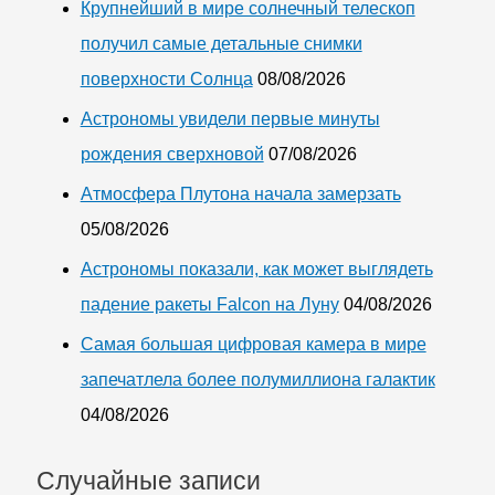
Крупнейший в мире солнечный телескоп
типа
получил самые детальные снимки
POM
поверхности Солнца
08/08/2026
Астрономы увидели первые минуты
рождения сверхновой
07/08/2026
Атмосфера Плутона начала замерзать
05/08/2026
Астрономы показали, как может выглядеть
падение ракеты Falcon на Луну
04/08/2026
Самая большая цифровая камера в мире
запечатлела более полумиллиона галактик
04/08/2026
Случайные записи