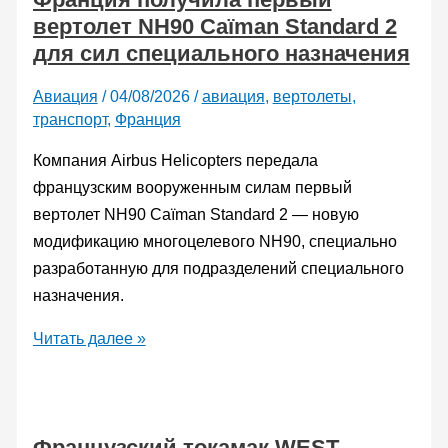
вертолет NH90 Caïman Standard 2
для сил специального назначения
Авиация
/
04/08/2026
/
авиация
,
вертолеты
,
транспорт
,
Франция
Компания Airbus Helicopters передала
французским вооруженным силам первый
вертолет NH90 Caïman Standard 2 — новую
модификацию многоцелевого NH90, специально
разработанную для подразделений специального
назначения.
Франция
Читать далее »
получила
первый
вертолет
Французский токамак WEST
NH90