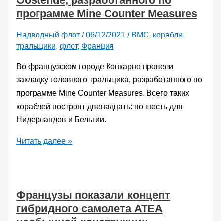
Oostende, разработанного по
программе Mine Counter Measures
Bordeaux
экономить
Надводный флот
/
06/12/2021
/
ВМС
,
корабли
,
топливо
тральщики
,
флот
,
Франция
Во французском городе Конкарно провели
закладку головного тральщика, разработанного по
программе Mine Counter Measures. Всего таких
кораблей построят двенадцать: по шесть для
Нидерландов и Бельгии.
Европейцы
Читать далее »
заложили
головной
противоминный
Французы показали концепт
корабль
гибридного самолета ATEA
М
940