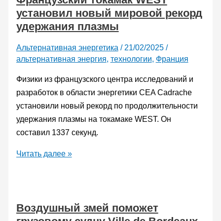
установил новый мировой рекорд
Caïman
удержания плазмы
Standard
2
Альтернативная энергетика
/
21/02/2025
/
для
альтернативная энергия
,
технологии
,
Франция
сил
специального
Физики из французского центра исследований и
назначения
разработок в области энергетики CEA Cadrache
установили новый рекорд по продолжительности
удержания плазмы на токамаке WEST. Он
составил 1337 секунд.
Французский
Читать далее »
токамак
WEST
установил
Воздушный змей поможет
новый
мировой