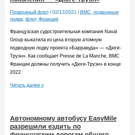
конструкции
Подводный флот
/
02/12/2021
/
ВМС
,
подводные
лодки
,
флот
,
Франция
Французская судостроительная компания Naval
Group выкатила из цеха вторую атомную
подводную лодку проекта «Барракуда» — «Дюге-
Труэн». Как сообщает Presse de La Manche, ВМС
Франции должны получить «Дюге-Труэн» в конце
2022.
Французы
Читать далее »
выкатили
из
цеха
Автономному автобусу EasyMile
вторую
разрешили ездить по
атомную
французским дорогам общего
подлодку