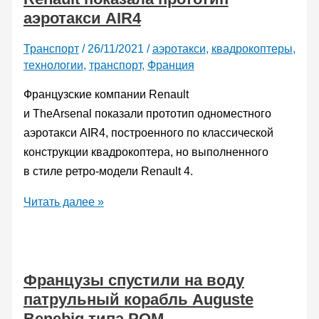
аэротакси AIR4
по
французским
Транспорт
/
26/11/2021
/
аэротакси
,
квадрокоптеры
,
дорогам
технологии
,
транспорт
,
Франция
общего
пользования
Французские компании Renault
без
и TheArsenal показали прототип одноместного
водителя
аэротакси AIR4, построенного по классической
конструкции квадрокоптера, но выполненного
в стиле ретро-модели Renault 4.
Renault
Читать далее »
показала
прототип
аэротакси
Французы спустили на воду
AIR4
патрульный корабль Auguste
Benebig типа POM