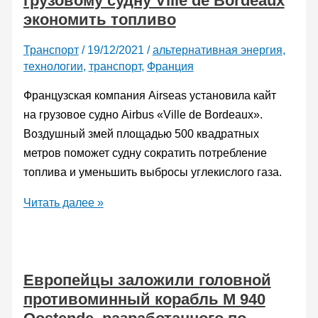
грузовому судну Ville de Bordeaux
экономить топливо
рекорд
удержания
Транспорт
/
19/12/2021
/
альтернативная энергия
,
плазмы
технологии
,
транспорт
,
Франция
Французская компания Airseas установила кайт
на грузовое судно Airbus «Ville de Bordeaux».
Воздушный змей площадью 500 квадратных
метров поможет судну сократить потребление
топлива и уменьшить выбросы углекислого газа.
Воздушный
Читать далее »
змей
поможет
грузовому
Европейцы заложили головной
судну
противоминный корабль М 940
Ville
de