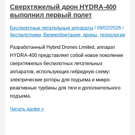
Сверхтяжелый дрон HYDRA-400
три
выполнил первый полет
с
половиной
Беспилотные летательные аппараты
/
09/02/2026
/
часа
беспилотники
,
Великобритания
,
дроны
,
технологии
на
одном
Разработанный Hybrid Drones Limited, аппарат
заряде
HYDRA-400 представляет собой новое поколение
сверхтяжелых беспилотных летательных
аппаратов, использующих гибридную схему:
электрические роторы для подъема и микро-
реактивные турбины для тяги и дополнительного
подъема.
Сверхтяжелый
Читать далее »
дрон
HYDRA-
400