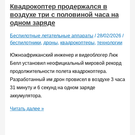
Квадрокоптер продержался в
из
воздухе три с половиной часа на
бамбукового
одном заряде
композита
развил
Беспилотные летательные аппараты
/
28/02/2026
/
скорость
беспилотники
,
дроны
,
квадрокоптеры
,
технологии
100
километров
Южноафриканский инженер и видеоблогер Люк
в
Белл установил неофициальный мировой рекорд
час
продолжительности полета квадрокоптера.
Разработанный им дрон провисел в воздухе 3 часа
31 минуту и 6 секунд на одном заряде
аккумулятора.
Квадрокоптер
Читать далее »
продержался
в
воздухе