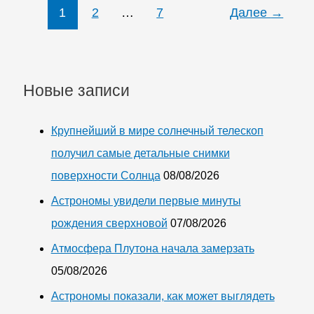
1
2
…
7
Далее
→
автономный
боевой
беспилотник
Project
Новые записи
Talon
Крупнейший в мире солнечный телескоп
получил самые детальные снимки
поверхности Солнца
08/08/2026
Астрономы увидели первые минуты
рождения сверхновой
07/08/2026
Атмосфера Плутона начала замерзать
05/08/2026
Астрономы показали, как может выглядеть