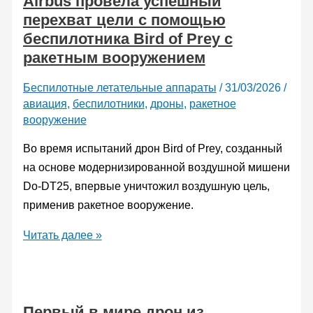
Airbus провела успешный
перехват цели с помощью
необычной
беспилотника Bird of Prey с
конструкцией
ракетным вооружением
крыла
Беспилотные летательные аппараты
/
31/03/2026
/
авиация
,
беспилотники
,
дроны
,
ракетное
вооружение
Во время испытаний дрон Bird of Prey, созданный
на основе модернизированной воздушной мишени
Do-DT25, впервые уничтожил воздушную цель,
применив ракетное вооружение.
Airbus
Читать далее »
провела
успешный
перехват
Первый в мире дрон из
цели