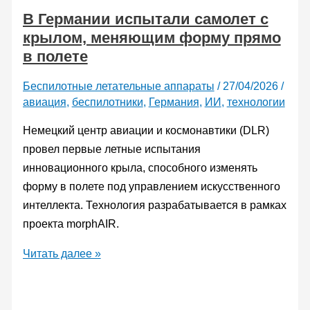
В Германии испытали самолет с
выполнил
крылом, меняющим форму прямо
первый
в полете
полностью
автономный
Беспилотные летательные аппараты
/
27/04/2026
/
полет
авиация
,
беспилотники
,
Германия
,
ИИ
,
технологии
Немецкий центр авиации и космонавтики (DLR)
провел первые летные испытания
инновационного крыла, способного изменять
форму в полете под управлением искусственного
интеллекта. Технология разрабатывается в рамках
проекта morphAIR.
В
Читать далее »
Германии
испытали
самолет