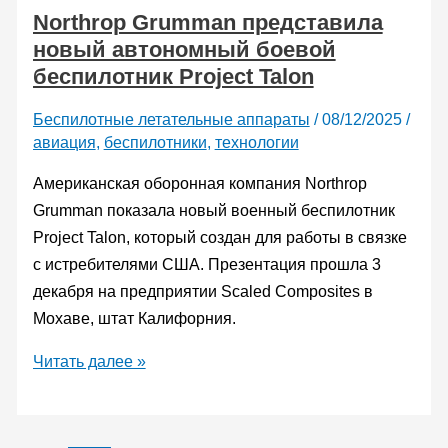
Northrop Grumman представила
выполнил
новый автономный боевой
первый
беспилотник Project Talon
полет
Беспилотные летательные аппараты
/
08/12/2025
/
авиация
,
беспилотники
,
технологии
Американская оборонная компания Northrop
Grumman показала новый военный беспилотник
Project Talon, который создан для работы в связке
с истребителями США. Презентация прошла 3
декабря на предприятии Scaled Composites в
Мохаве, штат Калифорния.
Northrop
Читать далее »
Grumman
представила
новый