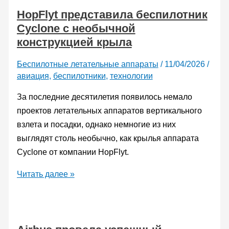
HopFlyt представила беспилотник
эффект
Cyclone с необычной
экрана,
конструкцией крыла
впервые
поднялся
Беспилотные летательные аппараты
/
11/04/2026
/
в
авиация
,
беспилотники
,
технологии
воздух
За последние десятилетия появилось немало
проектов летательных аппаратов вертикального
взлета и посадки, однако немногие из них
выглядят столь необычно, как крылья аппарата
Cyclone от компании HopFlyt.
HopFlyt
Читать далее »
представила
беспилотник
Cyclone
с