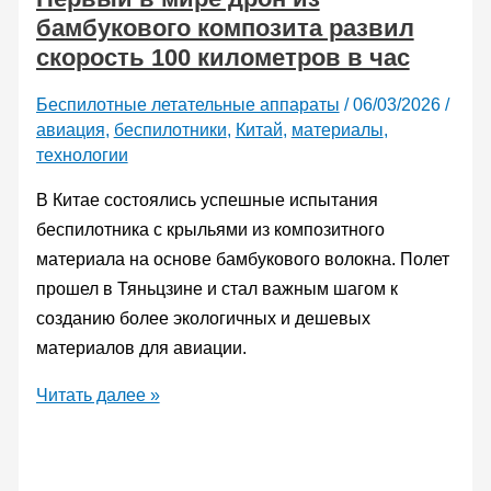
бамбукового композита развил
с
скорость 100 километров в час
помощью
беспилотника
Беспилотные летательные аппараты
/
06/03/2026
/
Bird
авиация
,
беспилотники
,
Китай
,
материалы
,
of
технологии
Prey
В Китае состоялись успешные испытания
с
беспилотника с крыльями из композитного
ракетным
материала на основе бамбукового волокна. Полет
вооружением
прошел в Тяньцзине и стал важным шагом к
созданию более экологичных и дешевых
материалов для авиации.
Первый
Читать далее »
в
мире
дрон