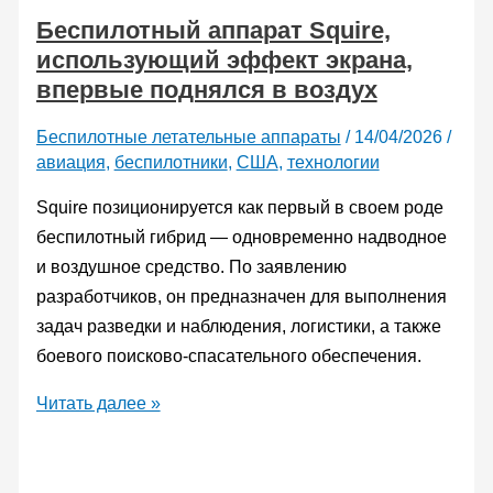
Беспилотный аппарат Squire,
с
использующий эффект экрана,
крылом,
впервые поднялся в воздух
меняющим
форму
Беспилотные летательные аппараты
/
14/04/2026
/
прямо
авиация
,
беспилотники
,
США
,
технологии
в
полете
Squire позиционируется как первый в своем роде
беспилотный гибрид — одновременно надводное
и воздушное средство. По заявлению
разработчиков, он предназначен для выполнения
задач разведки и наблюдения, логистики, а также
боевого поисково-спасательного обеспечения.
Беспилотный
Читать далее »
аппарат
Squire,
использующий