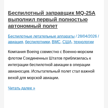
самым
Беспилотный заправщик MQ-25A
быстрым
выполнил первый полностью
электрическим
автономный полет
дроном
в
Беспилотные летательные аппараты
/
28/04/2026
/
мире
авиация
,
беспилотники
,
ВМС
,
США
,
технологии
Компания Boeing совместно с Военно-морским
флотом Соединенных Штатов приблизилась к
интеграции беспилотной авиации в операции
авианосцев. Испытательный полет стал важной
вехой для морской авиации.
Беспилотный
Читать далее »
заправщик
MQ-
25A