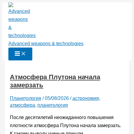
Перейти
к
содержимому
Advanced weapons & technologies
Атмосфера Плутона начала
замерзать
Планетология
/
05/08/2026
/
астрономия
,
атмосфера
,
планетология
После десятилетий неожиданного повышения
плотности атмосфера Плутона начала замерзать.
К такому выводу ученые пришли,