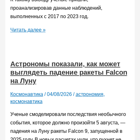
проанализировав данные наблюдений,
выполненных с 2017 по 2023 год.
Атмосфера
Читать далее »
Плутона
начала
замерзать
Астрономы показали, как может
выглядеть падение ракеты Falcon
на Луну
Космонавтика
/
04/08/2026
/
астрономия
,
космонавтика
Ученые смоделировали последствия необычного
события, которое должно произойти 5 августа, —
падения на Луну ракеты Falcon 9, запущенной в
2025 году. В новых расчетах учли, что рухнет не