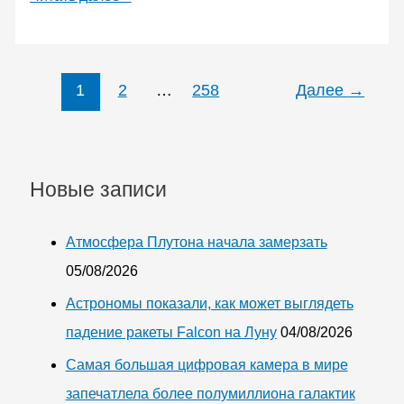
Recordhunter
назвали
самым
1
2
…
258
Далее
→
быстрым
электрическим
дроном
в
Новые записи
мире
Атмосфера Плутона начала замерзать
05/08/2026
Астрономы показали, как может выглядеть
падение ракеты Falcon на Луну
04/08/2026
Самая большая цифровая камера в мире
запечатлела более полумиллиона галактик