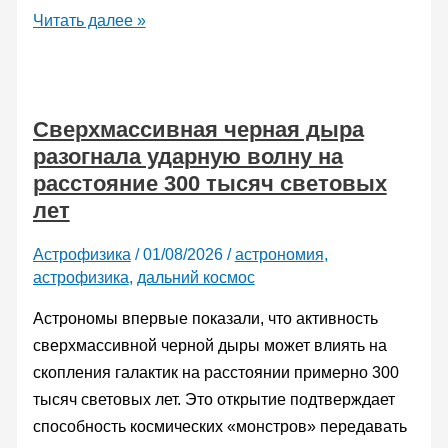
Подготовка
Читать далее »
авто
к
весне:
Сверхмассивная черная дыра
полный
разогнала ударную волну на
гид
расстояние 300 тысяч световых
по
лет
обслуживанию
Астрофизика
/
01/08/2026
/
астрономия
,
астрофизика
,
дальний космос
Астрономы впервые показали, что активность
сверхмассивной черной дыры может влиять на
скопления галактик на расстоянии примерно 300
тысяч световых лет. Это открытие подтверждает
способность космических «монстров» передавать