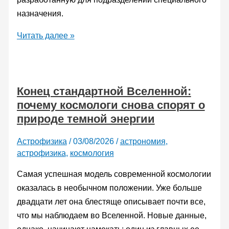
назначения.
Франция
Читать далее »
получила
первый
вертолет
Конец стандартной Вселенной:
NH90
почему космологи снова спорят о
Caïman
природе темной энергии
Standard
2
Астрофизика
/
03/08/2026
/
астрономия
,
для
астрофизика
,
космология
сил
специального
Самая успешная модель современной космологии
назначения
оказалась в необычном положении. Уже больше
двадцати лет она блестяще описывает почти все,
что мы наблюдаем во Вселенной. Новые данные,