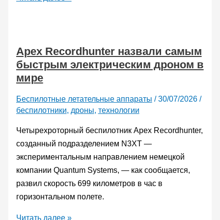
атмосфере
Венеры
нашли
Apex Recordhunter назвали самым
следы
быстрым электрическим дроном в
гигантских
мире
атмосферных
волн
Беспилотные летательные аппараты
/
30/07/2026
/
беспилотники
,
дроны
,
технологии
Четырехроторный беспилотник Apex Recordhunter,
созданный подразделением N3XT —
экспериментальным направлением немецкой
компании Quantum Systems, — как сообщается,
развил скорость 699 километров в час в
горизонтальном полете.
Apex
Читать далее »