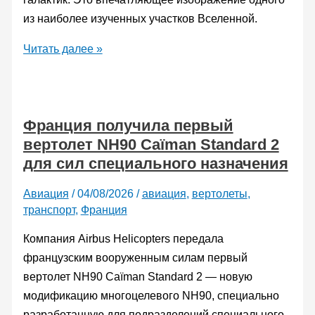
из наиболее изученных участков Вселенной.
Самая
Читать далее »
большая
цифровая
камера
Франция получила первый
в
вертолет NH90 Caïman Standard 2
мире
для сил специального назначения
запечатлела
более
Авиация
/
04/08/2026
/
авиация
,
вертолеты
,
полумиллиона
транспорт
,
Франция
галактик
Компания Airbus Helicopters передала
французским вооруженным силам первый
вертолет NH90 Caïman Standard 2 — новую
модификацию многоцелевого NH90, специально
разработанную для подразделений специального