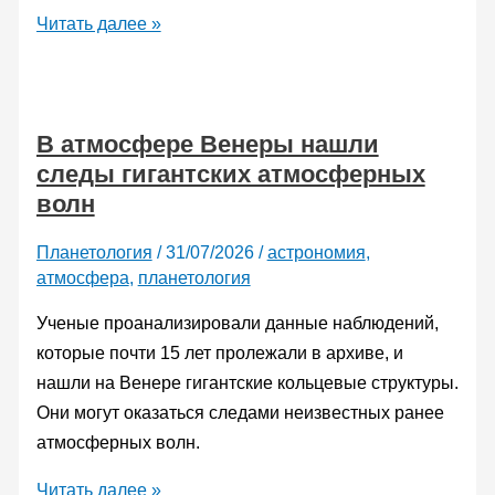
Бизнес-
Читать далее »
джет
Gulfstream
G700
В атмосфере Венеры нашли
установил
следы гигантских атмосферных
новый
волн
рекорд
скорости
Планетология
/
31/07/2026
/
астрономия
,
атмосфера
,
планетология
Ученые проанализировали данные наблюдений,
которые почти 15 лет пролежали в архиве, и
нашли на Венере гигантские кольцевые структуры.
Они могут оказаться следами неизвестных ранее
атмосферных волн.
В
Читать далее »