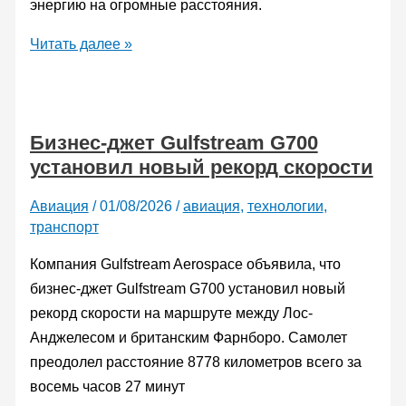
энергию на огромные расстояния.
Сверхмассивная
Читать далее »
черная
дыра
разогнала
Бизнес-джет Gulfstream G700
ударную
установил новый рекорд скорости
волну
на
Авиация
/
01/08/2026
/
авиация
,
технологии
,
расстояние
транспорт
300
тысяч
Компания Gulfstream Aerospace объявила, что
световых
бизнес-джет Gulfstream G700 установил новый
лет
рекорд скорости на маршруте между Лос-
Анджелесом и британским Фарнборо. Самолет
преодолел расстояние 8778 километров всего за
восемь часов 27 минут