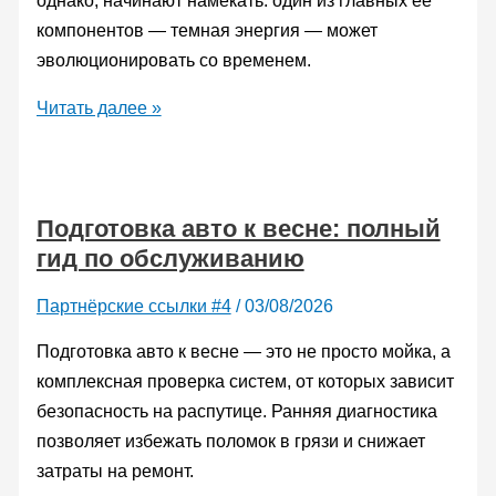
однако, начинают намекать: один из главных ее
компонентов — темная энергия — может
эволюционировать со временем.
Конец
Читать далее »
стандартной
Вселенной:
почему
Подготовка авто к весне: полный
космологи
гид по обслуживанию
снова
спорят
Партнёрские ссылки #4
/
03/08/2026
о
природе
Подготовка авто к весне — это не просто мойка, а
темной
комплексная проверка систем, от которых зависит
энергии
безопасность на распутице. Ранняя диагностика
позволяет избежать поломок в грязи и снижает
затраты на ремонт.