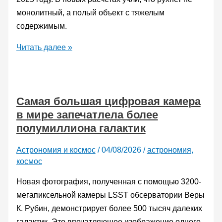
монолитный, а полый объект с тяжелым
содержимым.
Астрономы
Читать далее »
показали,
как
может
Самая большая цифровая камера
выглядеть
в мире запечатлела более
падение
полумиллиона галактик
ракеты
Falcon
Астрономия и космос
/
04/08/2026
/
астрономия
,
на
космос
Луну
Новая фотография, полученная с помощью 3200-
мегапиксельной камеры LSST обсерватории Веры
К. Рубин, демонстрирует более 500 тысяч далеких
галактик. Это впечатляющее изображение одного