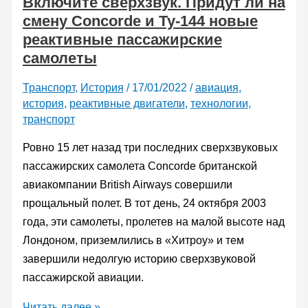
Включите сверхзвук. Придут ли на
следы
смену Concorde и Ту-144 новые
от
реактивные пассажирские
обстрела
самолеты
из
высокотехнологичного
Транспорт
,
История
/
17/01/2022
/
авиация
,
стреломета
история
,
реактивные двигатели
,
технологии
,
транспорт
Ровно 15 лет назад три последних сверхзвуковых
пассажирских самолета Concorde британской
авиакомпании British Airways совершили
прощальный полет. В тот день, 24 октября 2003
года, эти самолеты, пролетев на малой высоте над
Лондоном, приземлились в «Хитроу» и тем
завершили недолгую историю сверхзвуковой
пассажирской авиации.
Включите
Читать далее »