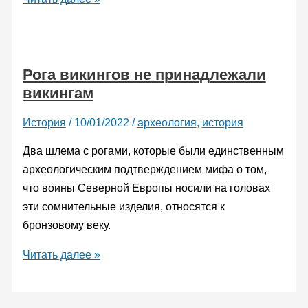
сверхзвук.
Придут
ли
Рога викингов не принадлежали
на
викингам
смену
Concorde
История
/
10/01/2022
/
археология
,
история
и
Ту-144
Два шлема с рогами, которые были единственным
новые
археологическим подтверждением мифа о том,
реактивные
что воины Северной Европы носили на головах
пассажирские
эти сомнительные изделия, относятся к
самолеты
бронзовому веку.
Рога
Читать далее »
викингов
не