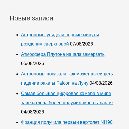
принадлежали
викингам
Новые записи
Астрономы увидели первые минуты
рождения сверхновой
07/08/2026
Атмосфера Плутона начала замерзать
05/08/2026
Астрономы показали, как может выглядеть
падение ракеты Falcon на Луну
04/08/2026
Самая большая цифровая камера в мире
запечатлела более полумиллиона галактик
04/08/2026
Франция получила первый вертолет NH90