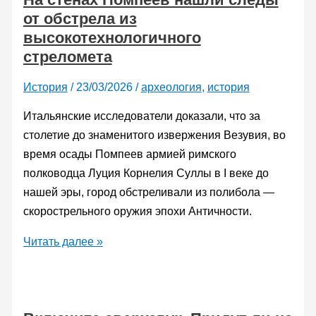
от обстрела из
высокотехнологичного
стреломета
История
/
23/03/2026
/
археология
,
история
Итальянские исследователи доказали, что за
столетие до знаменитого извержения Везувия, во
время осады Помпеев армией римского
полководца Луция Корнелия Суллы в I веке до
нашей эры, город обстреливали из полибола —
скорострельного оружия эпохи Античности.
На
Читать далее »
стенах
Помпеев
нашли