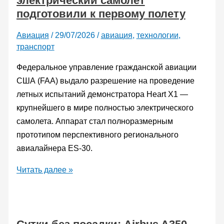
электрический самолет
подготовили к первому полету
рекорд
скорости
Авиация
/
29/07/2026
/
авиация
,
технологии
,
транспорт
Федеральное управление гражданской авиации
США (FAA) выдало разрешение на проведение
летных испытаний демонстратора Heart X1 —
крупнейшего в мире полностью электрического
самолета. Аппарат стал полноразмерным
прототипом перспективного регионального
авиалайнера ES-30.
Крупнейший
Читать далее »
в
мире
электрический
самолет