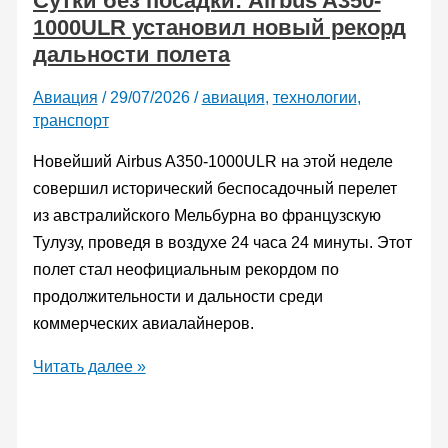
Сутки без посадки: Airbus A350-
1000ULR установил новый рекорд
подготовили
дальности полета
к
первому
Авиация
/
29/07/2026
/
авиация
,
технологии
,
полету
транспорт
Новейший Airbus A350-1000ULR на этой неделе
совершил исторический беспосадочный перелет
из австралийского Мельбурна во французскую
Тулузу, проведя в воздухе 24 часа 24 минуты. Этот
полет стал неофициальным рекордом по
продолжительности и дальности среди
коммерческих авиалайнеров.
Сутки
Читать далее »
без
посадки:
Airbus