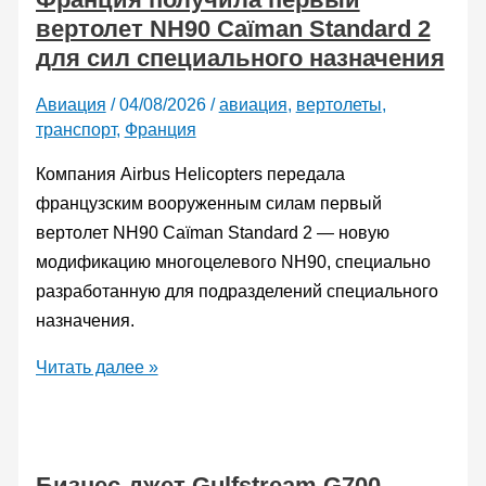
вертолет NH90 Caïman Standard 2
для сил специального назначения
Авиация
/
04/08/2026
/
авиация
,
вертолеты
,
транспорт
,
Франция
Компания Airbus Helicopters передала
французским вооруженным силам первый
вертолет NH90 Caïman Standard 2 — новую
модификацию многоцелевого NH90, специально
разработанную для подразделений специального
назначения.
Франция
Читать далее »
получила
первый
вертолет
Бизнес-джет Gulfstream G700
NH90