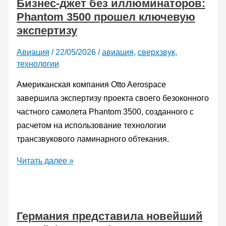
Бизнес-джет без иллюминаторов:
выполнил
Phantom 3500 прошел ключевую
первый
экспертизу
полет
на
Авиация
/
22/05/2026
/
авиация
,
сверхзвук
,
сверхзвуковой
технологии
скорости
Американская компания Otto Aerospace
завершила экспертизу проекта своего безоконного
частного самолета Phantom 3500, созданного с
расчетом на использование технологии
трансзвукового ламинарного обтекания.
Бизнес-
Читать далее »
джет
без
иллюминаторов:
Германия представила новейший
Phantom