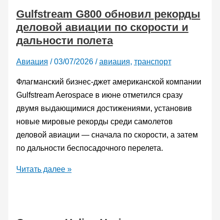
Gulfstream G800 обновил рекорды
A350-
деловой авиации по скорости и
1000ULR
дальности полета
установил
новый
Авиация
/
03/07/2026
/
авиация
,
транспорт
рекорд
дальности
Флагманский бизнес-джет американской компании
полета
Gulfstream Aerospace в июне отметился сразу
двумя выдающимися достижениями, установив
новые мировые рекорды среди самолетов
деловой авиации — сначала по скорости, а затем
по дальности беспосадочного перелета.
Gulfstream
Читать далее »
G800
обновил
рекорды