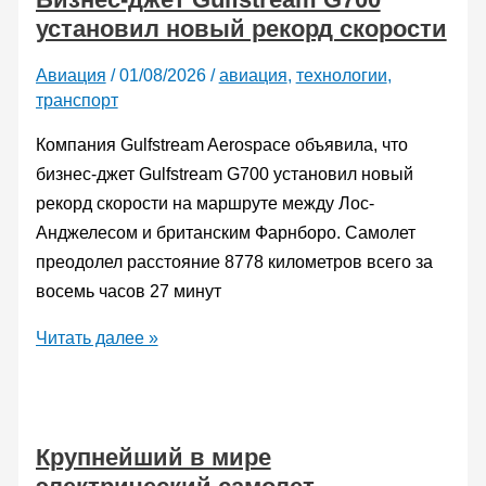
установил новый рекорд скорости
Caïman
Standard
Авиация
/
01/08/2026
/
авиация
,
технологии
,
2
транспорт
для
сил
Компания Gulfstream Aerospace объявила, что
специального
бизнес-джет Gulfstream G700 установил новый
назначения
рекорд скорости на маршруте между Лос-
Анджелесом и британским Фарнборо. Самолет
преодолел расстояние 8778 километров всего за
восемь часов 27 минут
Бизнес-
Читать далее »
джет
Gulfstream
G700
Крупнейший в мире
установил
новый