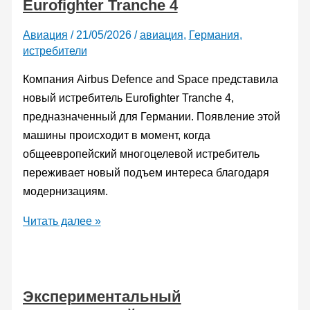
Eurofighter Tranche 4
3500
прошел
Авиация
/
21/05/2026
/
авиация
,
Германия
,
ключевую
истребители
экспертизу
Компания Airbus Defence and Space представила
новый истребитель Eurofighter Tranche 4,
предназначенный для Германии. Появление этой
машины происходит в момент, когда
общеевропейский многоцелевой истребитель
переживает новый подъем интереса благодаря
модернизациям.
Германия
Читать далее »
представила
новейший
Eurofighter
Экспериментальный
Tranche