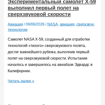
Экспериментальный самолет X-59
первый
выполнил первый полет на
в
сверхзвуковой скорости
мире
пилотируемый
Авиация
/
09/06/2026
/
NASA
,
авиация
,
сверхзвук
,
полет
технологии
на
твердотельных
Самолет NASA X-59, созданный для отработки
аккумуляторах
технологий «тихого» сверхзвукового полета,
достиг важнейшего рубежа, выполнив первый
полет на сверхзвуковой скорости. Испытание
началось и завершилось на авиабазе Эдвардс в
Калифорнии.
Экспериментальный
Читать далее »
самолет
X-
59