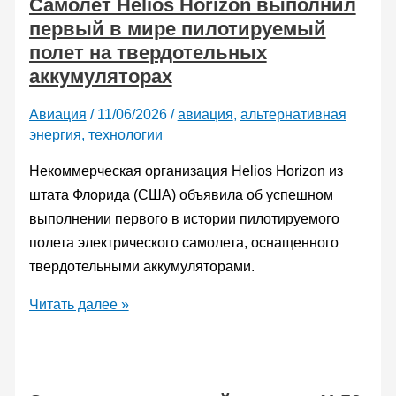
Самолет Helios Horizon выполнил
деловой
первый в мире пилотируемый
авиации
полет на твердотельных
по
аккумуляторах
скорости
и
Авиация
/
11/06/2026
/
авиация
,
альтернативная
дальности
энергия
,
технологии
полета
Некоммерческая организация Helios Horizon из
штата Флорида (США) объявила об успешном
выполнении первого в истории пилотируемого
полета электрического самолета, оснащенного
твердотельными аккумуляторами.
Самолет
Читать далее »
Helios
Horizon
выполнил