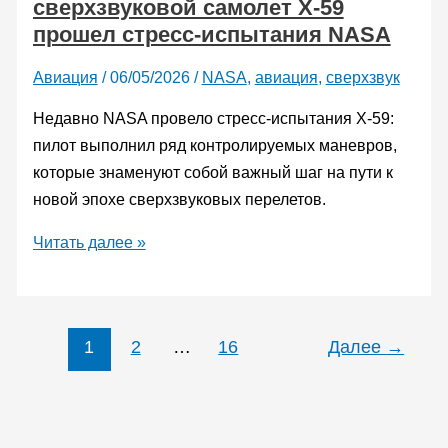
сверхзвуковой самолет X-59
4
прошел стресс-испытания NASA
Авиация
/
06/05/2026
/
NASA
,
авиация
,
сверхзвук
Недавно NASA провело стресс-испытания X-59:
пилот выполнил ряд контролируемых маневров,
которые знаменуют собой важный шаг на пути к
новой эпохе сверхзвуковых перелетов.
Экспериментальный
Читать далее »
сверхзвуковой
самолет
X-
1
2
…
16
Далее
→
59
прошел
стресс-
испытания