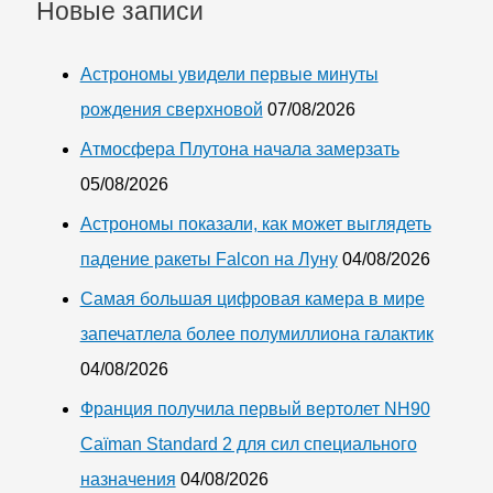
Новые записи
NASA
Астрономы увидели первые минуты
рождения сверхновой
07/08/2026
Атмосфера Плутона начала замерзать
05/08/2026
Астрономы показали, как может выглядеть
падение ракеты Falcon на Луну
04/08/2026
Самая большая цифровая камера в мире
запечатлела более полумиллиона галактик
04/08/2026
Франция получила первый вертолет NH90
Caïman Standard 2 для сил специального
назначения
04/08/2026