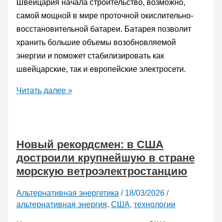
Швейцария начала строительство, возможно,
самой мощной в мире проточной окислительно-
восстановительной батареи. Батарея позволит
хранить большие объемы возобновляемой
энергии и поможет стабилизировать как
швейцарские, так и европейские электросети.
Швейцария
Читать далее »
строит
самую
мощную
Новый рекордсмен: в США
в
достроили крупнейшую в стране
мире
морскую ветроэлектростанцию
проточную
батарею
Альтернативная энергетика
/
18/03/2026
/
для
альтернативная энергия
,
США
,
технологии
хранения