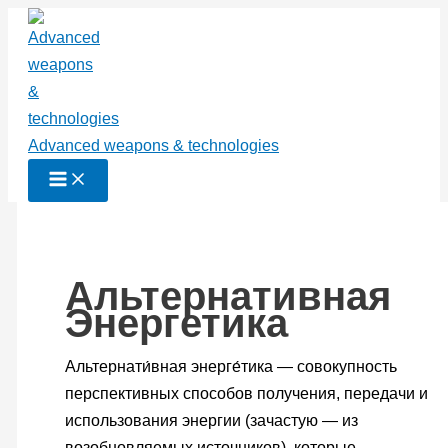
Перейти
к
содержимому
Advanced weapons & technologies
Альтернативная
Энергетика
Альтернати́вная энерге́тика — совокупность
перспективных способов получения, передачи и
использования энергии (зачастую — из
возобновляемых источников), которые