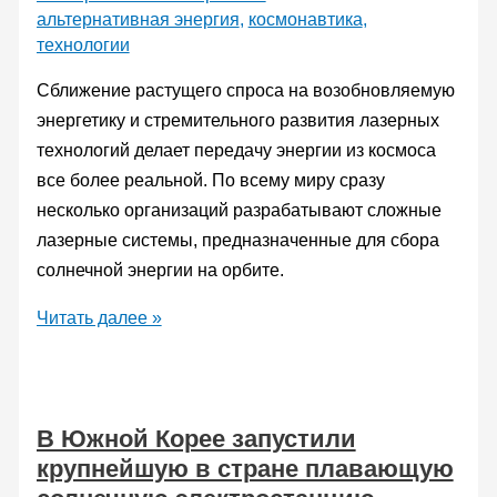
мощностью
альтернативная энергия
,
космонавтика
,
20
технологии
мегаватт
Сближение растущего спроса на возобновляемую
энергетику и стремительного развития лазерных
технологий делает передачу энергии из космоса
все более реальной. По всему миру сразу
несколько организаций разрабатывают сложные
лазерные системы, предназначенные для сбора
солнечной энергии на орбите.
Электричество
Читать далее »
с
орбиты?
Семь
В Южной Корее запустили
космических
крупнейшую в стране плавающую
проектов,
нацеленных