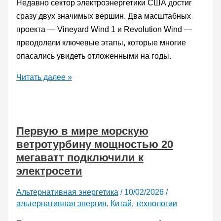
возобновляемой
Недавно сектор электроэнергетики США достиг
энергии
сразу двух значимых вершин. Два масштабных
проекта — Vineyard Wind 1 и Revolution Wind —
преодолели ключевые этапы, которые многие
опасались увидеть отложенными на годы.
Новый
Читать далее »
рекордсмен:
в
США
Первую в мире морскую
достроили
ветротурбину мощностью 20
крупнейшую
мегаватт подключили к
в
электросети
стране
морскую
Альтернативная энергетика
/
10/02/2026
/
ветроэлектростанцию
альтернативная энергия
,
Китай
,
технологии