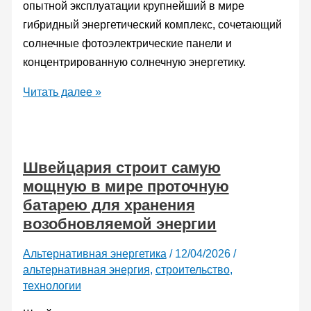
опытной эксплуатации крупнейший в мире
гибридный энергетический комплекс, сочетающий
солнечные фотоэлектрические панели и
концентрированную солнечную энергетику.
В
Читать далее »
пустыне
Гоби
заработала
Швейцария строит самую
крупнейшая
мощную в мире проточную
в
батарею для хранения
мире
возобновляемой энергии
гибридная
солнечная
Альтернативная энергетика
/
12/04/2026
/
станция
альтернативная энергия
,
строительство
,
технологии