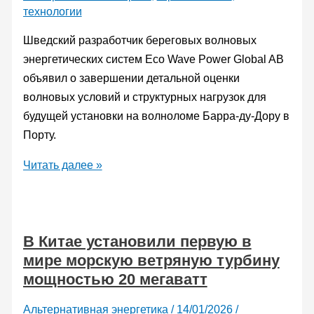
топливо
технологии
Шведский разработчик береговых волновых
энергетических систем Eco Wave Power Global AB
объявил о завершении детальной оценки
волновых условий и структурных нагрузок для
будущей установки на волноломе Барра-ду-Дору в
Порту.
В
Читать далее »
Португалии
построят
первую
В Китае установили первую в
в
мире морскую ветряную турбину
мире
мощностью 20 мегаватт
береговую
волновую
Альтернативная энергетика
/
14/01/2026
/