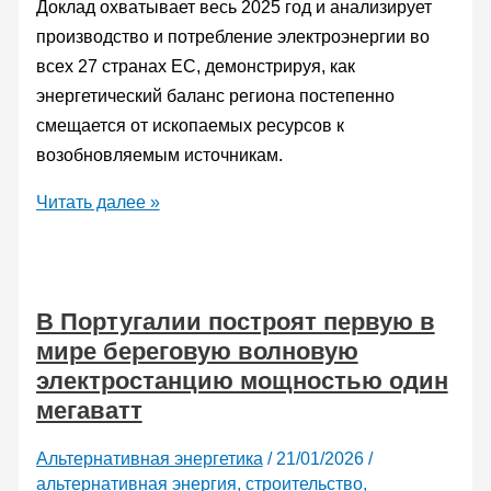
запуску
Доклад охватывает весь 2025 год и анализирует
производство и потребление электроэнергии во
всех 27 странах ЕС, демонстрируя, как
энергетический баланс региона постепенно
смещается от ископаемых ресурсов к
возобновляемым источникам.
В
Читать далее »
Европе
альтернативная
энергетика
В Португалии построят первую в
в
мире береговую волновую
2025
электростанцию мощностью один
году
мегаватт
впервые
обошла
Альтернативная энергетика
/
21/01/2026
/
ископаемое
альтернативная энергия
,
строительство
,