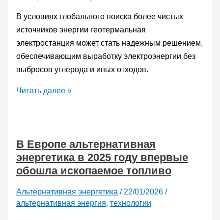
электросети
В условиях глобального поиска более чистых
источников энергии геотермальная
электростанция может стать надежным решением,
обеспечивающим выработку электроэнергии без
выбросов углерода и иных отходов.
Первая
Читать далее »
в
мире
коммерческая
В Европе альтернативная
геотермальная
энергетика в 2025 году впервые
электростанция
обошла ископаемое топливо
нового
типа
Альтернативная энергетика
/
22/01/2026
/
приблизилась
альтернативная энергия
,
технологии
к