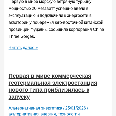
Первую в мире морскую ветряную турбину
мощностью 20 мегаватт успешно ввели в
эксплуатацию и подключили к энергосети в
акватории у побережья юго-восточной китайской
провинции Фуцзянь, сообщила корпорация China
Three Gorges.
Первую
Читать далее »
в
мире
морскую
Первая в мире коммерческая
ветротурбину
геотермальная электростанция
мощностью
нового типа приблизилась к
20
запуску
мегаватт
подключили
Альтернативная энергетика
/
25/01/2026
/
к
альтернативная энергия
,
технологии