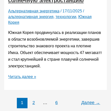
солнечную электростанцию
на
Альтернативная энергетика
/
17/11/2025
/
передачу
альтернативная энергия
,
технологии
,
Южная
энергии
Корея
на
Южная Корея продвинулась в реализации планов
Землю
в области возобновляемой энергетики, завершив
строительство знакового проекта на плотине
Имха. Объект обеспечивает мощность 47 мегаватт
и стал крупнейшей в стране плавучей солнечной
электростанцией.
В
Читать далее »
Южной
Корее
запустили
1
2
…
6
Далее
→
крупнейшую
в