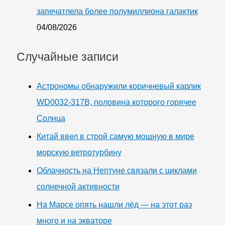
запечатлела более полумиллиона галактик
04/08/2026
Случайные записи
Астрономы обнаружили коричневый карлик
WD0032-317B, половина которого горячее
Солнца
Китай ввел в строй самую мощную в мире
морскую ветротурбину
Облачность на Нептуне связали с циклами
солнечной активности
На Марсе опять нашли лёд — на этот раз
много и на экваторе