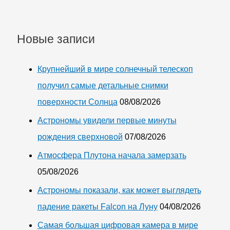
стране
плавающую
Новые записи
солнечную
электростанцию
Крупнейший в мире солнечный телескоп
получил самые детальные снимки
поверхности Солнца
08/08/2026
Астрономы увидели первые минуты
рождения сверхновой
07/08/2026
Атмосфера Плутона начала замерзать
05/08/2026
Астрономы показали, как может выглядеть
падение ракеты Falcon на Луну
04/08/2026
Самая большая цифровая камера в мире