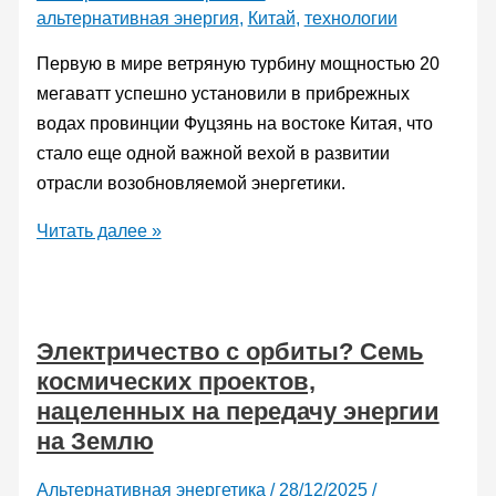
электростанцию
альтернативная энергия
,
Китай
,
технологии
мощностью
один
Первую в мире ветряную турбину мощностью 20
мегаватт
мегаватт успешно установили в прибрежных
водах провинции Фуцзянь на востоке Китая, что
стало еще одной важной вехой в развитии
отрасли возобновляемой энергетики.
В
Читать далее »
Китае
установили
первую
Электричество с орбиты? Семь
в
космических проектов,
мире
нацеленных на передачу энергии
морскую
на Землю
ветряную
турбину
Альтернативная энергетика
/
28/12/2025
/