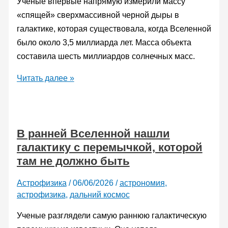
Ученые впервые напрямую измерили массу
«спящей» сверхмассивной черной дыры в
галактике, которая существовала, когда Вселенной
было около 3,5 миллиарда лет. Масса объекта
составила шесть миллиардов солнечных масс.
Астрономы
Читать далее »
нашли
черную
дыру
В ранней Вселенной нашли
с
галактику с перемычкой, которой
нетипичной
там не должно быть
для
своей
Астрофизика
/
06/06/2026
/
астрономия
,
галактики
астрофизика
,
дальний космос
массой
Ученые разглядели самую раннюю галактическую