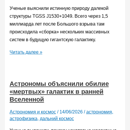
объекта
Ученые выяснили истинную природу далекой
во
структуры TGSS J1530+1049. Всего через 1,5
Вселенной
миллиарда лет после Большого взрыва там
происходила «сборка» нескольких массивных
систем в будущую гигантскую галактику.
Астрономы
Читать далее »
нашли
древнюю
«фабрику»
Астрономы объяснили обилие
гигантских
«мертвых» галактик в ранней
галактик
Вселенной
Астрономия и космос
/
14/06/2026
/
астрономия
,
астрофизика
,
дальний космос