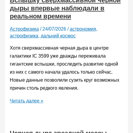
Вспышку сверхмассивной черной
дыры впервые наблюдали в
волну
реальном времени
на
расстояние
Астрофизика
/
24/07/2026
/
астрономия
,
300
астрофизика
,
дальний космос
тысяч
световых
Хотя сверхмассивная черная дыра в центре
лет
галактики IC 3599 уже дважды переживала
гигантские вспышки, проследить развитие одной
из них с самого начала удалось только сейчас.
Новые данные позволили сузить круг возможных
причин столь редкого явления.
Вспышку
Читать далее »
сверхмассивной
черной
дыры
впервые