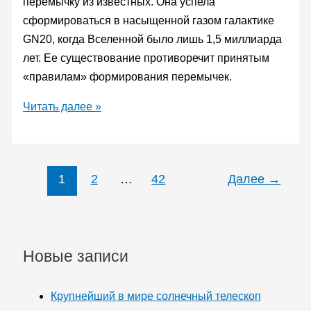
перемычку из известных. Она успела
сформироваться в насыщенной газом галактике
GN20, когда Вселенной было лишь 1,5 миллиарда
лет. Ее существование противоречит принятым
«правилам» формирования перемычек.
В
Читать далее »
ранней
Вселенной
нашли
1
2
…
42
Далее
→
галактику
с
перемычкой,
которой
Новые записи
там
не
должно
Крупнейший в мире солнечный телескоп