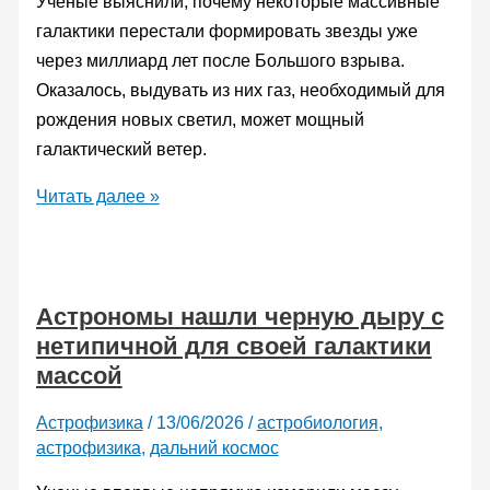
Ученые выяснили, почему некоторые массивные
галактики перестали формировать звезды уже
через миллиард лет после Большого взрыва.
Оказалось, выдувать из них газ, необходимый для
рождения новых светил, может мощный
галактический ветер.
Астрономы
Читать далее »
объяснили
обилие
«мертвых»
Астрономы нашли черную дыру с
галактик
нетипичной для своей галактики
в
массой
ранней
Вселенной
Астрофизика
/
13/06/2026
/
астробиология
,
астрофизика
,
дальний космос