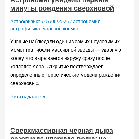
минуты рождения сверхновой
Астрофизика
/
07/08/2026
/
астрономия
,
астрофизика
,
дальний космос
Ученые наблюдали один из самых неуловимых
моментов гибели массивной звезды — ударную
волну, что вырывается наружу сразу после
коллапса ядра. Открытие подтверждает
определенные теоретические модели рождения
сверхновых.
Астрономы
Читать далее »
увидели
первые
минуты
Сверхмассивная черная дыра
рождения
разогнала ударную волну на
сверхновой