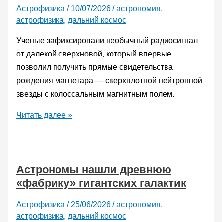
Астрофизика
/
10/07/2026
/
астрономия
,
астрофизика
,
дальний космос
Ученые зафиксировали необычный радиосигнал
от далекой сверхновой, который впервые
позволил получить прямые свидетельства
рождения магнетара — сверхплотной нейтронной
звезды с колоссальным магнитным полем.
Астрономы
Читать далее »
впервые
поймали
момент
Астрономы нашли древнюю
рождения
«фабрику» гигантских галактик
магнетара
—
Астрофизика
/
25/06/2026
/
астрономия
,
самого
астрофизика
,
дальний космос
намагниченного