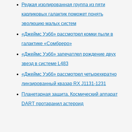
Редкая изолированная группа из пяти
карликовых галактик поможет понять
эволюцию малых систем
«Джеймс Уэбб» рассмотрел комки пыли в
галактике «Сомбреро»
«Джеймс Уэбб» запечатлел рождение двух
звезд в системе L483
«Джеймс Уэбб» рассмотрел четырехкратно
линзированный квазар RX J1131-1231
Планетарная защита. Космический аппарат
DART протаранил астероид