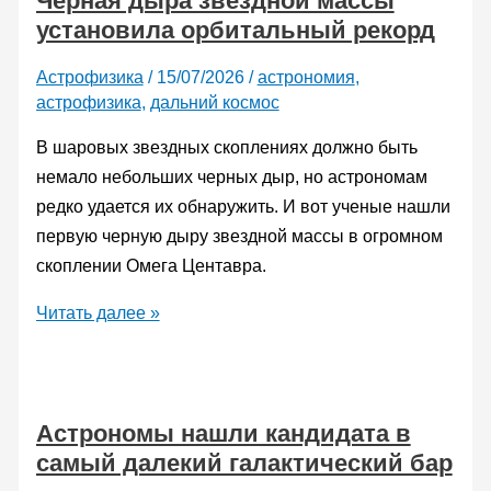
Черная дыра звездной массы
установила орбитальный рекорд
наблюдали
в
Астрофизика
/
15/07/2026
/
астрономия
,
реальном
астрофизика
,
дальний космос
времени
В шаровых звездных скоплениях должно быть
немало небольших черных дыр, но астрономам
редко удается их обнаружить. И вот ученые нашли
первую черную дыру звездной массы в огромном
скоплении Омега Центавра.
Черная
Читать далее »
дыра
звездной
массы
Астрономы нашли кандидата в
установила
самый далекий галактический бар
орбитальный
рекорд