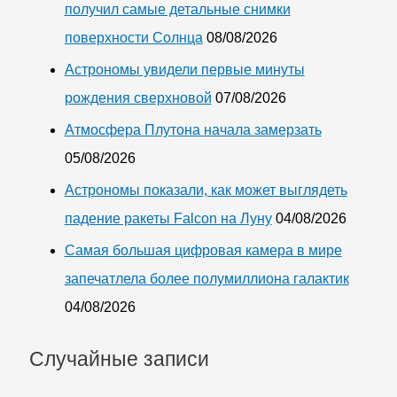
быть
получил самые детальные снимки
поверхности Солнца
08/08/2026
Астрономы увидели первые минуты
рождения сверхновой
07/08/2026
Атмосфера Плутона начала замерзать
05/08/2026
Астрономы показали, как может выглядеть
падение ракеты Falcon на Луну
04/08/2026
Самая большая цифровая камера в мире
запечатлела более полумиллиона галактик
04/08/2026
Случайные записи