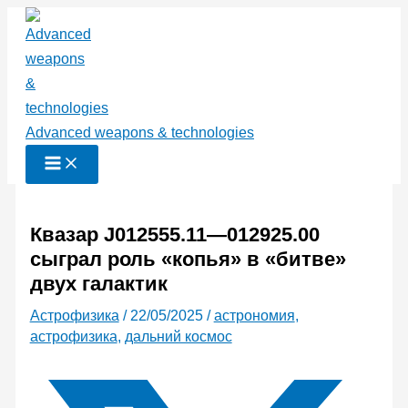
Перейти
к
содержимому
Advanced weapons & technologies
Квазар J012555.11—012925.00
сыграл роль «копья» в «битве»
двух галактик
Астрофизика
/
22/05/2025
/
астрономия
,
астрофизика
,
дальний космос