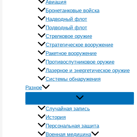
Авиация
Бронетанковые войска
Надводный флот
Подводный флот
Стрелковое оружие
Стратегическое вооружение
Ракетное вооружение
Противоспутниковое оружие
Лазерное и энергетическое оружие
Системы обнаружения
Разное
Случайная запись
История
Персональная защита
Военная медицина