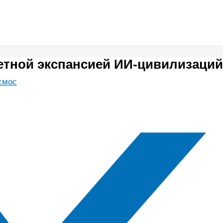
етной экспансией ИИ-цивилизаций
смос