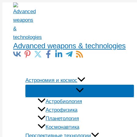
Перейти
к
содержимому
Advanced weapons & technologies
Поиск
Астрономия и космос
Астробиология
Астрофизика
Планетология
Космонавтика
Перспективные технологии