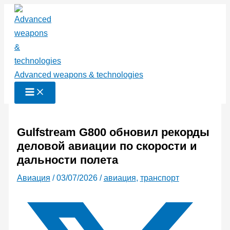
Перейти
к
содержимому
Advanced weapons & technologies
Gulfstream G800 обновил рекорды
деловой авиации по скорости и
дальности полета
Авиация
/
03/07/2026
/
авиация
,
транспорт