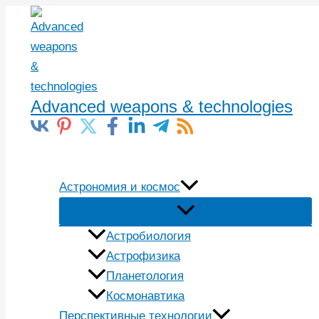
Перейти
к
содержимому
Advanced weapons & technologies
Поиск
Астрономия и космос
Астробиология
Астрофизика
Планетология
Космонавтика
Перспективные технологии