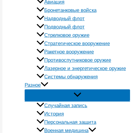
Авиация
Бронетанковые войска
Надводный флот
Подводный флот
Стрелковое оружие
Стратегическое вооружение
Ракетное вооружение
Противоспутниковое оружие
Лазерное и энергетическое оружие
Системы обнаружения
Разное
Случайная запись
История
Персональная защита
Военная медицина