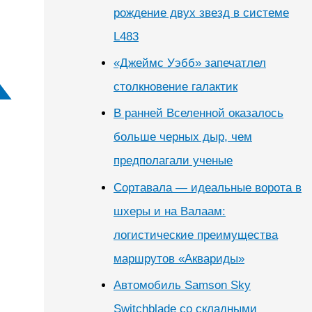
рождение двух звезд в системе
L483
«Джеймс Уэбб» запечатлел
столкновение галактик
В ранней Вселенной оказалось
больше черных дыр, чем
предполагали ученые
Сортавала — идеальные ворота в
шхеры и на Валаам:
логистические преимущества
маршрутов «Аквариды»
Автомобиль Samson Sky
Switchblade со складными