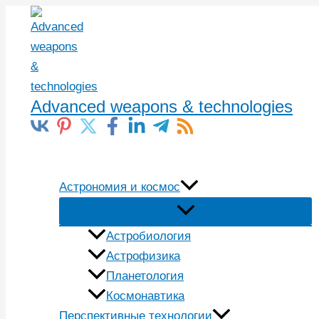
Перейти
к
содержимому
Advanced weapons & technologies
Поиск
Астрономия и космос
Астробиология
Астрофизика
Планетология
Космонавтика
Перспективные технологии