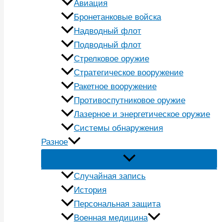
Авиация
Бронетанковые войска
Надводный флот
Подводный флот
Стрелковое оружие
Стратегическое вооружение
Ракетное вооружение
Противоспутниковое оружие
Лазерное и энергетическое оружие
Системы обнаружения
Разное
Случайная запись
История
Персональная защита
Военная медицина