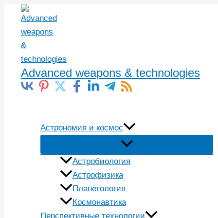
Перейти
к
содержимому
Advanced weapons & technologies
Поиск
Астрономия и космос
Астробиология
Астрофизика
Планетология
Космонавтика
Перспективные технологии