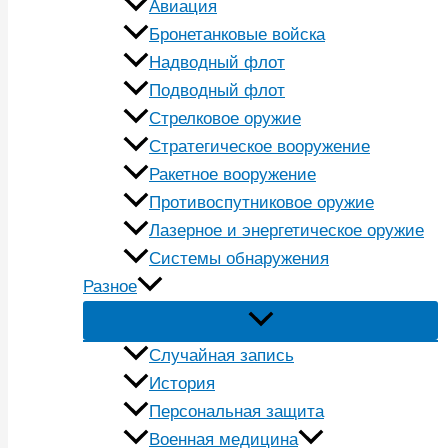
Авиация
Бронетанковые войска
Надводный флот
Подводный флот
Стрелковое оружие
Стратегическое вооружение
Ракетное вооружение
Противоспутниковое оружие
Лазерное и энергетическое оружие
Системы обнаружения
Разное
Случайная запись
История
Персональная защита
Военная медицина