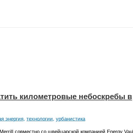
тить километровые небоскребы в
ая энергия
,
технологии
,
урбанистика
errill совместно со швейцарской компанией Energy Vaul