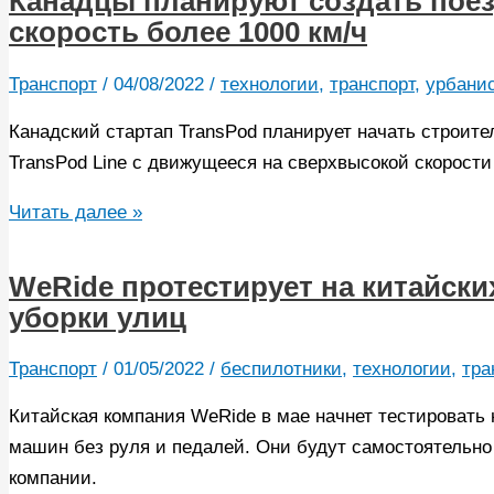
Канадцы планируют создать поезд
нетвёрдое
скорость более 1000 км/ч
и
убыточное
Транспорт
/
04/08/2022
/
технологии
,
транспорт
,
урбани
лидерство
Канадский стартап TransPod планирует начать строит
в
TransPod Line с движущееся на сверхвысокой скорости 
отрасли
автономных
Канадцы
Читать далее »
такси
планируют
создать
WeRide протестирует на китайск
поезд
уборки улиц
FluxJet,
который
Транспорт
/
01/05/2022
/
беспилотники
,
технологии
,
тра
будет
Китайская компания WeRide в мае начнет тестировать 
развивать
машин без руля и педалей. Они будут самостоятельно 
скорость
компании.
более