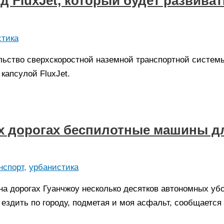
 FluxJet, который будет развиват
стика
ельство сверхскоростной наземной транспортной систем
капсулой FluxJet.
их дорогах беспилотные машины д
нспорт
,
урбанистика
на дорогах Гуанчжоу несколько десятков автономных уб
ездить по городу, подметая и моя асфальт, сообщается 