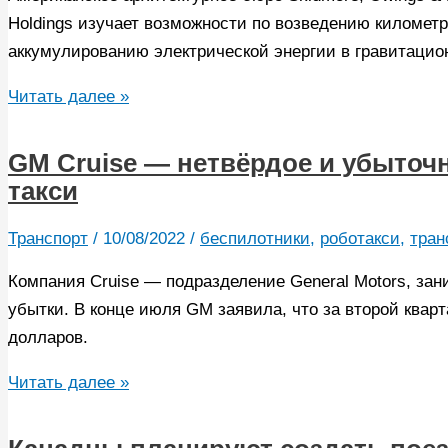
Holdings изучает возможности по возведению километ
аккумулированию электрической энергии в гравитацио
Архитекторы
Читать далее »
предложили
превратить
GM Cruise — нетвёрдое и убыточ
километровые
такси
небоскребы
в
Транспорт
/
10/08/2022
/
беспилотники
,
роботакси
,
тран
огромные
Компания Cruise — подразделение General Motors, з
аккумуляторы
убытки. В конце июля GM заявила, что за второй кварт
долларов.
GM
Читать далее »
Cruise
—