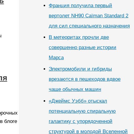
ь
Франция получила первый
вертолет NH90 Caïman Standard 2
для сил специального назначения
ы
В метеоритах прочли две
совершенно разные истории
Марса
Электромобили и гибриды
ля
врезаются в пешеходов вдвое
чаще обычных машин
«Джеймс Уэбб» отыскал
потенциальную спиральную
орочных
галактику с упорядоченной
в блоге
структурой в молодой Вселенной