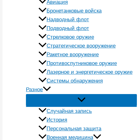
Авиация
Бронетанковые войска
Надводный флот
Подводный флот
Стрелковое оружие
Стратегическое вооружение
Ракетное вооружение
Противоспутниковое оружие
Лазерное и энергетическое оружие
Системы обнаружения
Разное
Случайная запись
История
Персональная защита
Военная медицина