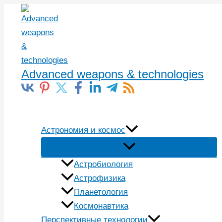
Перейти
к
содержимому
Advanced weapons & technologies
Поиск
Астрономия и космос
Астробиология
Астрофизика
Планетология
Космонавтика
Перспективные технологии