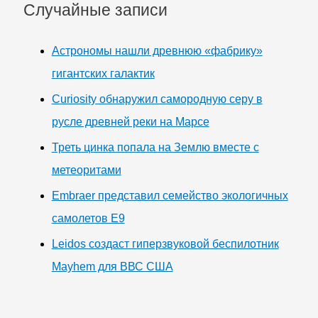
Случайные записи
Астрономы нашли древнюю «фабрику»
гигантских галактик
Curiosity обнаружил самородную серу в
русле древней реки на Марсе
Треть цинка попала на Землю вместе с
метеоритами
Embraer представил семейство экологичных
самолетов E9
Leidos создаст гиперзвуковой беспилотник
Mayhem для ВВС США