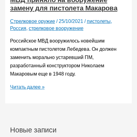
замену для пистолета Макарова
Стрелковое оружие
/
25/10/2021
/
пистолеты
,
Россия
,
стрелковое вооружение
Российское МВД вооружилось новейшим
компактным пистолетом Лебедева. Он должен
заменить морально устаревший ПМ,
разработанный конструктором Николаем
Макаровым еще в 1948 году.
МВД
Читать далее »
приняло
на
вооружение
замену
для
Новые записи
пистолета