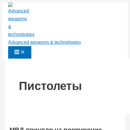
Перейти
к
содержимому
Advanced weapons & technologies
Пистолеты
МВД приняло на вооружение