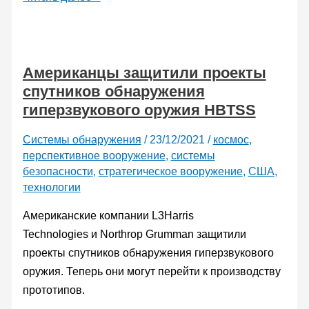
эсминец
получит
боевую
Американцы защитили проекты
лазерную
спутников обнаружения
систему
гиперзвукового оружия HBTSS
HELIOS
в
Системы обнаружения
/
23/12/2021
/
космос
,
2022
перспективное вооружение
,
системы
году
безопасности
,
стратегическое вооружение
,
США
,
технологии
Американские компании L3Harris
Technologies и Northrop Grumman защитили
проекты спутников обнаружения гиперзвукового
оружия. Теперь они могут перейти к производству
прототипов.