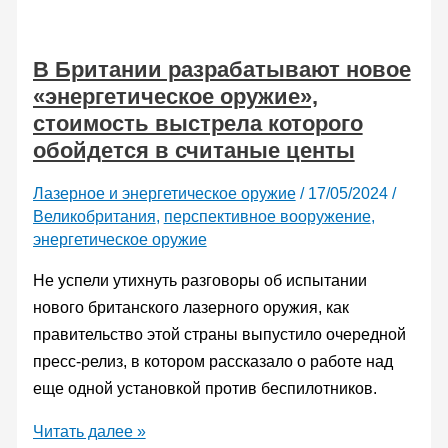
испытали
лазер,
В Британии разрабатывают новое
способный
«энергетическое оружие»,
уничтожить
стоимость выстрела которого
быстродвижущиеся
обойдется в считаные центы
цели
Лазерное и энергетическое оружие
/
17/05/2024
/
Великобритания
,
перспективное вооружение
,
энергетическое оружие
Не успели утихнуть разговоры об испытании
нового британского лазерного оружия, как
правительство этой страны выпустило очередной
пресс-релиз, в котором рассказало о работе над
еще одной установкой против беспилотников.
В
Читать далее »