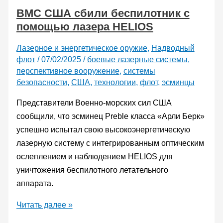
ВМС США сбили беспилотник с
помощью лазера HELIOS
Лазерное и энергетическое оружие
,
Надводный
флот
/
07/02/2025
/
боевые лазерные системы
,
перспективное вооружение
,
системы
безопасности
,
США
,
технологии
,
флот
,
эсминцы
Представители Военно-морских сил США
сообщили, что эсминец Preble класса «Арли Берк»
успешно испытал свою высокоэнергетическую
лазерную систему с интегрированным оптическим
ослеплением и наблюдением HELIOS для
уничтожения беспилотного летательного
аппарата.
ВМС
Читать далее »
США