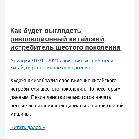
Италии
заявили
о
Как будет выглядеть
возможном
революционный китайский
слиянии
истребитель шестого поколения
программ
FCAS
Авиация
/
07/11/2021
/
авиация
,
истребители
,
и
Китай
,
перспективное вооружение
Tempest
Художник изобразил свое видение китайского
истребителя шестого поколения. По некоторым
данным, Пекин действительно готов начать
летные испытания принципиально новой боевой
машины.
Как
Читать далее »
будет