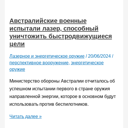
сбили
беспилотник
Австралийские военные
с
испытали лазер, способный
помощью
уничтожить быстродвижущиеся
лазера
цели
HELIOS
Лазерное и энергетическое оружие
/
20/06/2024
/
перспективное вооружение
,
энергетическое
оружие
Министерство обороны Австралии отчиталось об
успешном испытании первого в стране оружия
направленной энергии, которое в основном будут
использовать против беспилотников.
Австралийские
Читать далее »
военные