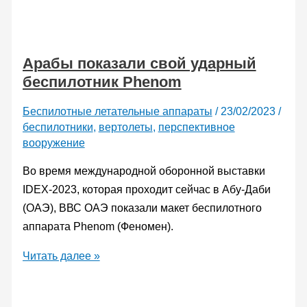
Британии
разрабатывают
новое
Арабы показали свой ударный
«энергетическое
беспилотник Phenom
оружие»,
стоимость
Беспилотные летательные аппараты
/
23/02/2023
/
выстрела
беспилотники
,
вертолеты
,
перспективное
которого
вооружение
обойдется
Во время международной оборонной выставки
в
IDEX-2023, которая проходит сейчас в Абу-Даби
считаные
(ОАЭ), ВВС ОАЭ показали макет беспилотного
центы
аппарата Phenom (Феномен).
Арабы
Читать далее »
показали
свой