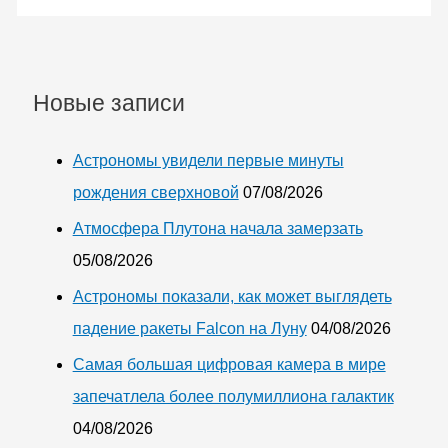
выглядеть
революционный
китайский
истребитель
Новые записи
шестого
поколения
Астрономы увидели первые минуты
рождения сверхновой
07/08/2026
Атмосфера Плутона начала замерзать
05/08/2026
Астрономы показали, как может выглядеть
падение ракеты Falcon на Луну
04/08/2026
Самая большая цифровая камера в мире
запечатлела более полумиллиона галактик
04/08/2026