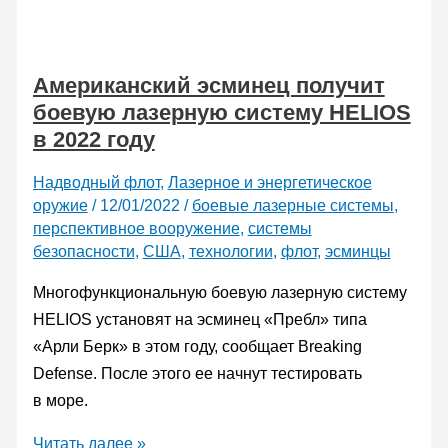
силы
США
в
Американский эсминец получит
этом
боевую лазерную систему HELIOS
году
в 2022 году
получат
боевую
Надводный флот
,
Лазерное и энергетическое
машину
оружие
/
12/01/2022
/
боевые лазерные системы
,
Stryker
перспективное вооружение
,
системы
с
безопасности
,
США
,
технологии
,
флот
,
эсминцы
лазером
Многофункциональную боевую лазерную систему
мощностью
HELIOS установят на эсминец «Пребл» типа
50
«Арли Берк» в этом году, сообщает Breaking
киловатт
Defense. После этого ее начнут тестировать
в море.
Американский
Читать далее »