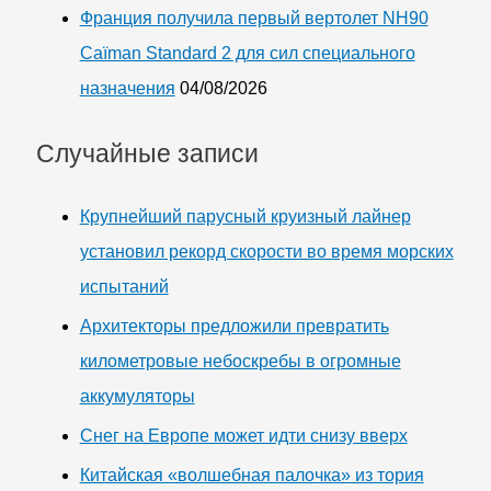
Франция получила первый вертолет NH90
Caïman Standard 2 для сил специального
назначения
04/08/2026
Случайные записи
Крупнейший парусный круизный лайнер
установил рекорд скорости во время морских
испытаний
Архитекторы предложили превратить
километровые небоскребы в огромные
аккумуляторы
Снег на Европе может идти снизу вверх
Китайская «волшебная палочка» из тория