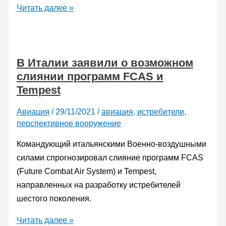
Американцы
Читать далее »
защитили
проекты
спутников
В Италии заявили о возможном
обнаружения
слиянии программ FCAS и
гиперзвукового
Tempest
оружия
HBTSS
Авиация
/
29/11/2021
/
авиация
,
истребители
,
перспективное вооружение
Командующий итальянскими Военно-воздушными
силами спрогнозировал слияние программ FCAS
(Future Combat Air System) и Tempest,
направленных на разработку истребителей
шестого поколения.
В
Читать далее »