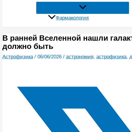
Фармакология
В ранней Вселенной нашли галакт
должно быть
Астрофизика
/
06/06/2026
/
астрономия
,
астрофизика
,