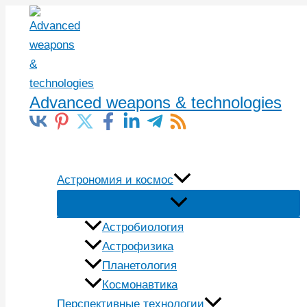
Перейти
к
содержимому
Advanced weapons & technologies
Поиск
Астрономия и космос
Астробиология
Астрофизика
Планетология
Космонавтика
Перспективные технологии