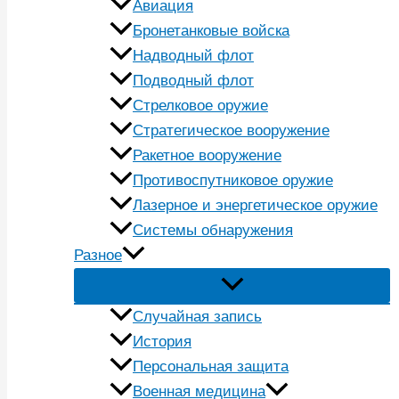
Авиация
Бронетанковые войска
Надводный флот
Подводный флот
Стрелковое оружие
Стратегическое вооружение
Ракетное вооружение
Противоспутниковое оружие
Лазерное и энергетическое оружие
Системы обнаружения
Разное
Случайная запись
История
Персональная защита
Военная медицина