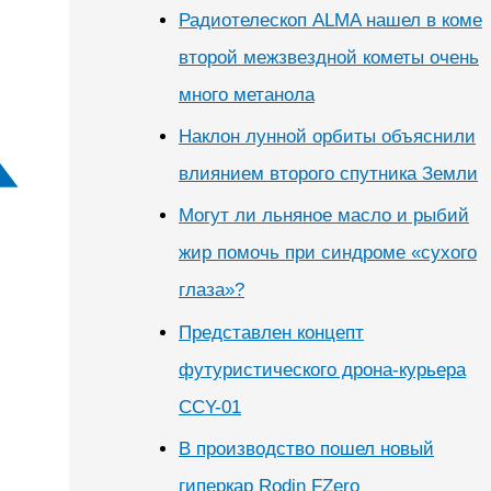
Радиотелескоп ALMA нашел в коме
второй межзвездной кометы очень
много метанола
Наклон лунной орбиты объяснили
влиянием второго спутника Земли
Могут ли льняное масло и рыбий
жир помочь при синдроме «сухого
глаза»?
Представлен концепт
футуристического дрона-курьера
CCY-01
В производство пошел новый
гиперкар Rodin FZero