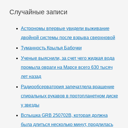
Случайные записи
Астрономы впервые увидели выживание
двойной системы после взрыва сверхновой
Туманность Крылья Бабочки
Ученые выяснили, за счет чего жидкая вода
промыла овраги на Марсе всего 630 тысяч
лет назад
Радиообсерватория запечатлела вращение
спиральных рукавов в протопланетном диске
у звезды
Вспышка GRB 250702B, которая должна
была длиться несколько минут, продлилась