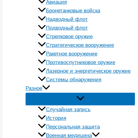
Авиация
Бронетанковые войска
Надводный флот
Подводный флот
Стрелковое оружие
Стратегическое вооружение
Ракетное вооружение
Противоспутниковое оружие
Лазерное и энергетическое оружие
Системы обнаружения
Разное
Случайная запись
История
Персональная защита
Военная медицина