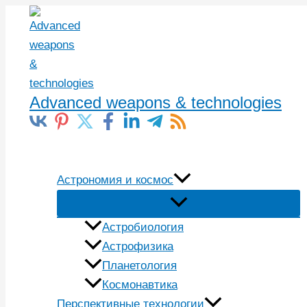
Перейти
к
содержимому
Advanced weapons & technologies
Поиск
Астрономия и космос
Астробиология
Астрофизика
Планетология
Космонавтика
Перспективные технологии