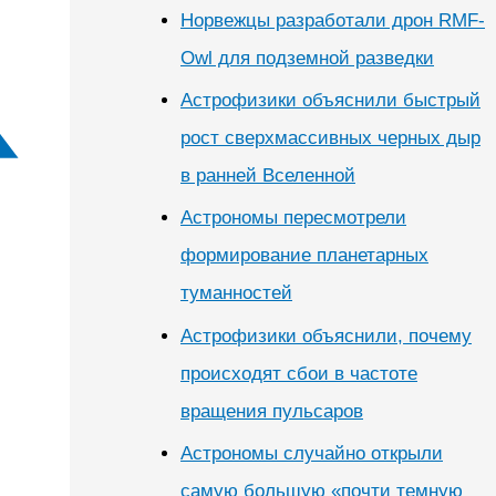
Норвежцы разработали дрон RMF-
Owl для подземной разведки
Астрофизики объяснили быстрый
рост сверхмассивных черных дыр
в ранней Вселенной
Астрономы пересмотрели
формирование планетарных
туманностей
Астрофизики объяснили, почему
происходят сбои в частоте
вращения пульсаров
Астрономы случайно открыли
самую большую «почти темную