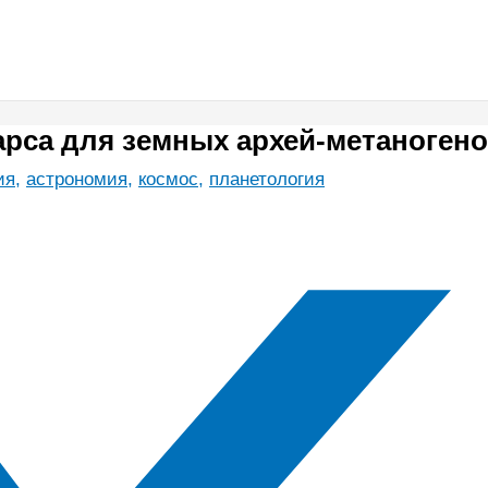
рса для земных архей-метаноген
ия
,
астрономия
,
космос
,
планетология