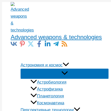
Перейти
к
содержимому
Advanced weapons & technologies
Поиск
Астрономия и космос
Астробиология
Астрофизика
Планетология
Космонавтика
Перспективные технологии