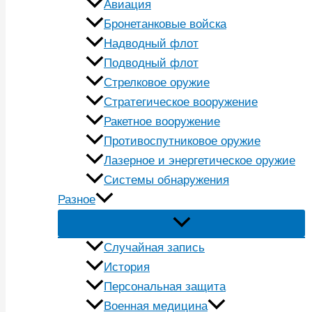
Авиация
Бронетанковые войска
Надводный флот
Подводный флот
Стрелковое оружие
Стратегическое вооружение
Ракетное вооружение
Противоспутниковое оружие
Лазерное и энергетическое оружие
Системы обнаружения
Разное
Случайная запись
История
Персональная защита
Военная медицина