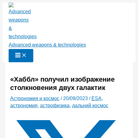
Перейти
к
содержимому
Advanced weapons & technologies
«Хаббл» получил изображение
столкновения двух галактик
Астрономия и космос
/
20/09/2023
/
ESA
,
астрономия
,
астрофизика
,
дальний космос