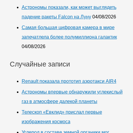
Астрономы показали, как может выглядеть
падение ракеты Falcon на Луну
04/08/2026
Самая большая цифровая камера в мире
запечатлела более полумиллиона галактик
04/08/2026
Случайные записи
Renault показала прототип аэротакси AIR4
Астрономы впервые обнаружили углекислый
газ в атмосфере далекой планеты
Телескоп «Евклид» прислал первые
изображения космоса
Углерод в составе земной органики мог