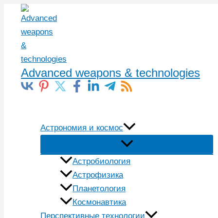
Перейти
к
содержимому
Advanced weapons & technologies
Поиск
Астрономия и космос
Астробиология
Астрофизика
Планетология
Космонавтика
Перспективные технологии