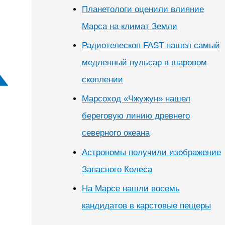
Планетологи оценили влияние
Марса на климат Земли
Радиотелескоп FAST нашел самый
медленный пульсар в шаровом
скоплении
Марсоход «Чжужун» нашел
береговую линию древнего
северного океана
Астрономы получили изображение
Запасного Колеса
На Марсе нашли восемь
кандидатов в карстовые пещеры