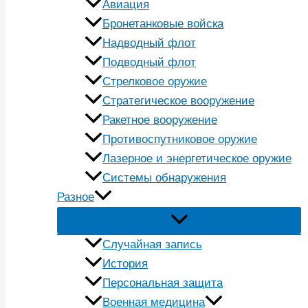
Авиация
Бронетанковые войска
Надводный флот
Подводный флот
Стрелковое оружие
Стратегическое вооружение
Ракетное вооружение
Противоспутниковое оружие
Лазерное и энергетическое оружие
Системы обнаружения
Разное
Случайная запись
История
Персональная защита
Военная медицина