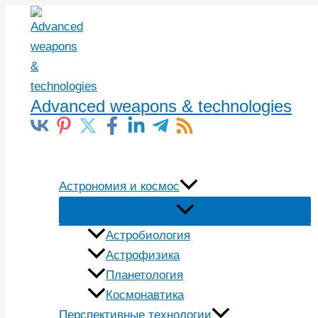
Перейти
к
содержимому
Advanced weapons & technologies
Поиск
Астрономия и космос
Астробиология
Астрофизика
Планетология
Космонавтика
Перспективные технологии