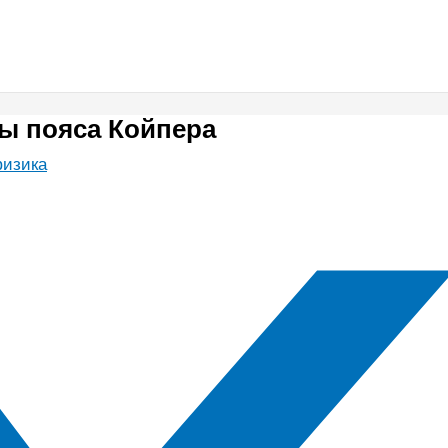
ы пояса Койпера
физика