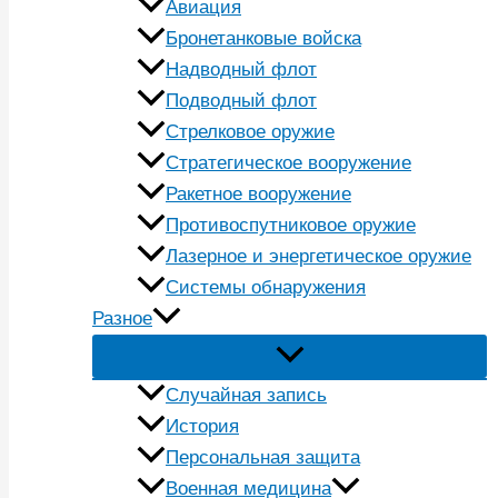
Авиация
Бронетанковые войска
Надводный флот
Подводный флот
Стрелковое оружие
Стратегическое вооружение
Ракетное вооружение
Противоспутниковое оружие
Лазерное и энергетическое оружие
Системы обнаружения
Разное
Случайная запись
История
Персональная защита
Военная медицина