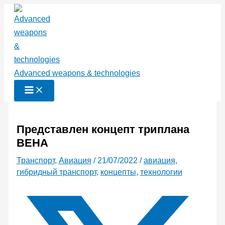
Перейти
к
содержимому
Advanced weapons & technologies
Представлен концепт триплана
BEHA
Транспорт
,
Авиация
/
21/07/2022
/
авиация
,
гибридный транспорт
,
концепты
,
технологии