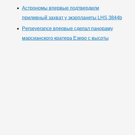
Астрономы впервые подтвердили
приливный захват у экзопланеты LHS 3844b
Perseverance впервые сделал панораму
марсианского кратера Езеро с высоты