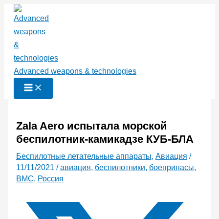
Перейти
к
содержимому
Advanced weapons & technologies
Zala Aero испытала морской
беспилотник-камикадзе КУБ-БЛА
Беспилотные летательные аппараты
,
Авиация
/
11/11/2021
/
авиация
,
беспилотники
,
боеприпасы
,
ВМС
,
Россия