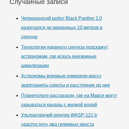
Случайные записи
Четвероногий робот Black Panther 2.0
разогнался до рекордных 10 метров в
секунду
Технологии ядерного синтеза подскажут
астрономам, где искать внеземные
цивилизации
Астрономы впервые измерили массу
экзопланеты-сироты и расстояние до нее
Планетологи рассказали, где на Марсе могут
скрываться каналы с жидкой водой
Ультрагорячий юпитер WASP-121 b
«распустил» два гелиевых хвоста