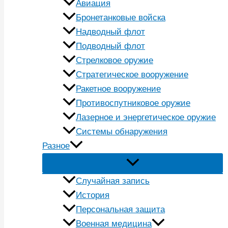
Авиация
Бронетанковые войска
Надводный флот
Подводный флот
Стрелковое оружие
Стратегическое вооружение
Ракетное вооружение
Противоспутниковое оружие
Лазерное и энергетическое оружие
Системы обнаружения
Разное
Случайная запись
История
Персональная защита
Военная медицина