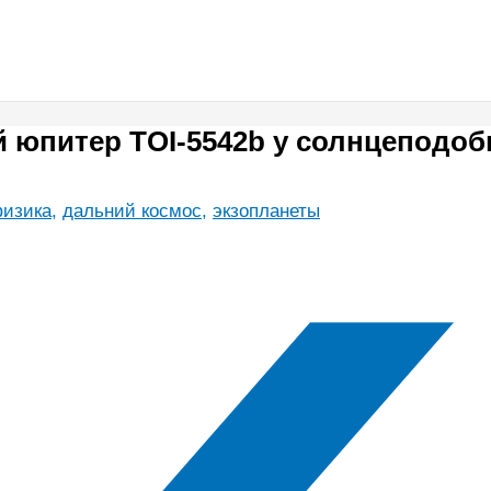
 юпитер TOI-5542b у солнцеподоб
физика
,
дальний космос
,
экзопланеты