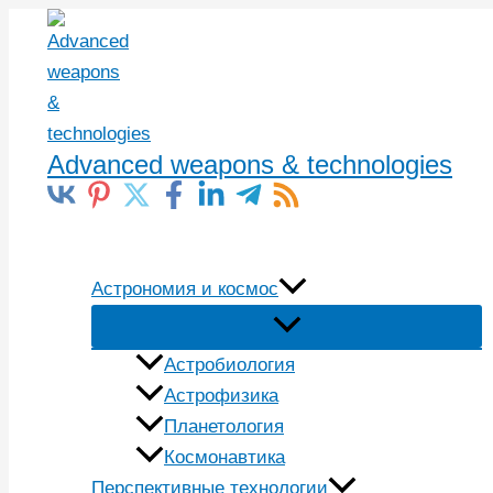
Перейти
к
содержимому
Advanced weapons & technologies
Поиск
Астрономия и космос
Астробиология
Астрофизика
Планетология
Космонавтика
Перспективные технологии