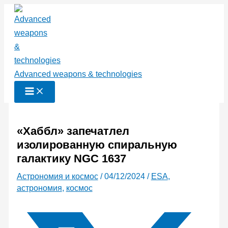
Перейти
к
содержимому
Advanced weapons & technologies
«Хаббл» запечатлел
изолированную спиральную
галактику NGC 1637
Астрономия и космос
/
04/12/2024
/
ESA
,
астрономия
,
космос