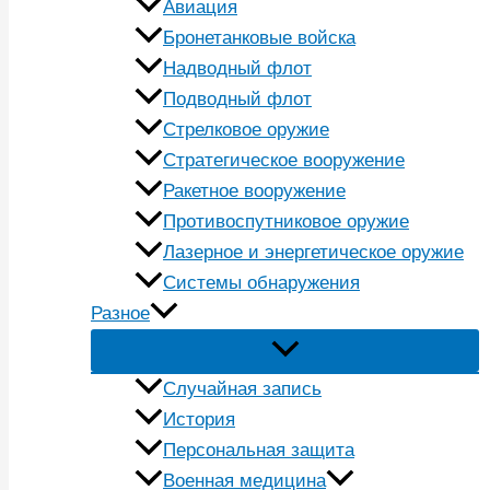
Авиация
Бронетанковые войска
Надводный флот
Подводный флот
Стрелковое оружие
Стратегическое вооружение
Ракетное вооружение
Противоспутниковое оружие
Лазерное и энергетическое оружие
Системы обнаружения
Разное
Случайная запись
История
Персональная защита
Военная медицина