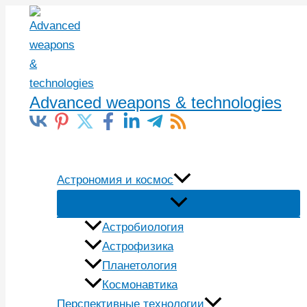
Перейти
к
содержимому
Advanced weapons & technologies
Поиск
Астрономия и космос
Астробиология
Астрофизика
Планетология
Космонавтика
Перспективные технологии