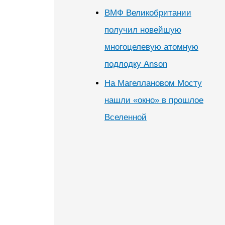
ВМФ Великобритании
получил новейшую
многоцелевую атомную
подлодку Anson
На Магеллановом Мосту
нашли «окно» в прошлое
Вселенной