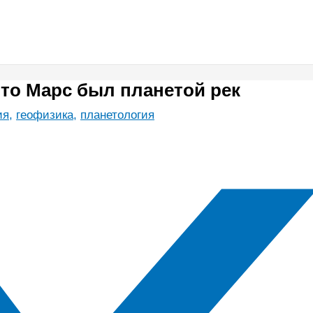
 что Марс был планетой рек
ия
,
геофизика
,
планетология