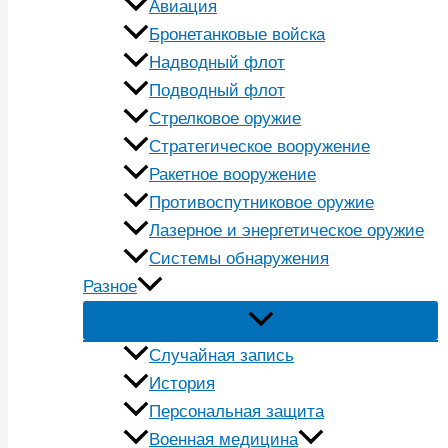
Авиация
Бронетанковые войска
Надводный флот
Подводный флот
Стрелковое оружие
Стратегическое вооружение
Ракетное вооружение
Противоспутниковое оружие
Лазерное и энергетическое оружие
Системы обнаружения
Разное
Случайная запись
История
Персональная защита
Военная медицина