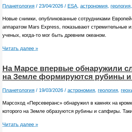
волнообразные
Планетология
/
23/04/2026
/
ESA
,
астрономия
,
геология
образования
Новые снимки, опубликованные сотрудниками Европейс
на
аппаратом Mars Express, показывают стремительные и
поверхности
ученых, когда-то мог быть древним океаном.
Марса
На
Читать далее »
Марсе
обнаружили
На Марсе впервые обнаружили сл
активно
на Земле формируются рубины 
расширяющуюся
темную
Планетология
/
19/03/2026
/
астрономия
,
геология
,
геох
область
Марсоход «Персеверанс» обнаружил в камнях на кромк
которого на Земле образуются рубины и сапфиры. Таки
На
Читать далее »