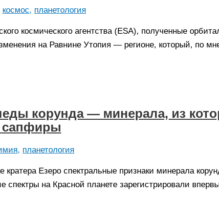
,
космос
,
планетология
кого космического агентства (ESA), полученные орбит
зменения на Равнине Утопия — регионе, который, по м
еды корунда — минерала, из кото
и сапфиры
имия
,
планетология
е кратера Езеро спектральные признаки минерала корун
е спектры на Красной планете зарегистрировали впервы