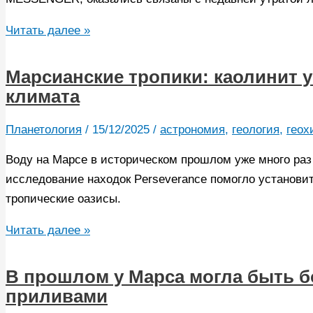
в
Солнечной
Яркие
Читать далее »
системе
линии
на
Марсианские тропики: каолинит у
Меркурии
климата
связали
с
Планетология
/
15/12/2025
/
астрономия
,
геология
,
геох
испарением
Воду на Марсе в историческом прошлом уже много раз
летучих
исследование находок Perseverance помогло установит
веществ
тропические оазисы.
Марсианские
Читать далее »
тропики:
каолинит
В прошлом у Марса могла быть б
указывает
приливами
на