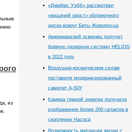
«Джеймс Уэбб» рассмотрел
«кошачий хвост» обломочного
альным
диска вокруг Беты Живописца
нению
Американский эсминец получит
боевую лазерную систему HELIOS
в 2022 году
рого
Воздушно-космическим силам
поставили модернизированный
самолет А-50У
Камера темной энергии получила
да, из
изображение более 200 галактик в
е.
скоплении Насоса
Возможность миграции жизни с