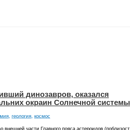
ивший динозавров, оказался
альних окраин Солнечной системы
омия
,
геология
,
космос
о внешней части Главного пояса астероидов (поблизост