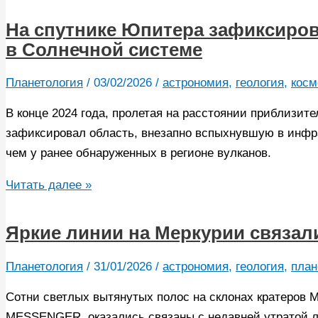
Марсе
впервые
На спутнике Юпитера зафиксиро
обнаружили
в Солнечной системе
следы
корунда
Планетология
/
03/02/2026
/
астрономия
,
геология
,
косм
—
В конце 2024 года, пролетая на расстоянии приблизит
минерала,
зафиксировал область, внезапно вспыхнувшую в инфр
из
чем у ранее обнаруженных в регионе вулканов.
которого
на
На
Читать далее »
Земле
спутнике
формируются
Юпитера
Яркие линии на Меркурии связал
рубины
зафиксировали
и
крупнейшее
Планетология
/
31/01/2026
/
астрономия
,
геология
,
план
сапфиры
извержение
Сотни светлых вытянутых полос на склонах кратеров 
вулканов
MESSENGER, оказались связаны с недавней утратой ле