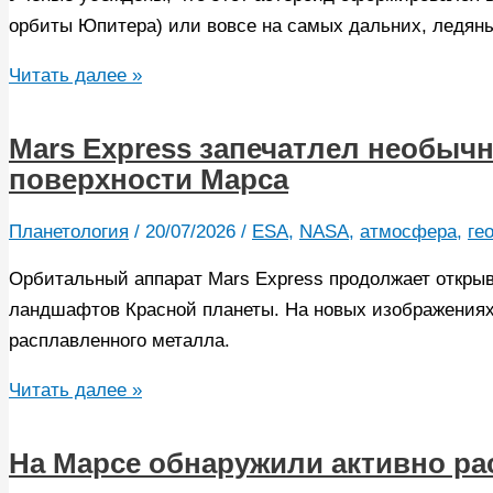
орбиты Юпитера) или вовсе на самых дальних, ледян
Астероид,
Читать далее »
предположительно,
убивший
Mars Express запечатлел необыч
динозавров,
поверхности Марса
оказался
исключительной
Планетология
/
20/07/2026
/
ESA
,
NASA
,
атмосфера
,
ге
редкостью
Орбитальный аппарат Mars Express продолжает откры
из
ландшафтов Красной планеты. На новых изображениях
дальних
расплавленного металла.
окраин
Солнечной
Mars
Читать далее »
системы
Express
запечатлел
На Марсе обнаружили активно р
необычные