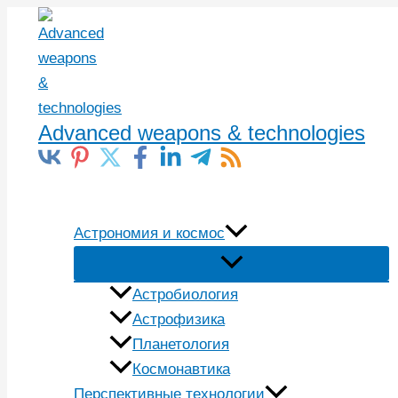
Перейти
к
содержимому
Advanced weapons & technologies
Поиск
Астрономия и космос
Астробиология
Астрофизика
Планетология
Космонавтика
Перспективные технологии