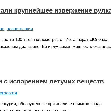
вали крупнейшее извержение вулк
ос
,
планетология
ельно 75-100 тысяч километров от Ио, аппарат «Юнона»
акрасном диапазоне. Ее излучаемая мощность оказалас
и с испарением летучих веществ
етология
Меркурия, обнаруженные при анализе снимков зонда
тучих веществ, прежде всего серы.