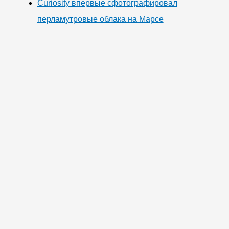
Curiosity впервые сфотографировал
перламутровые облака на Марсе