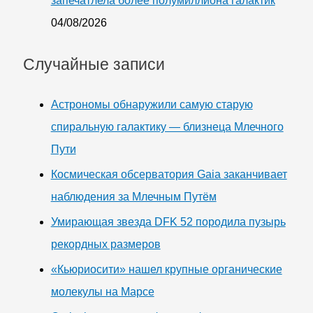
запечатлела более полумиллиона галактик
04/08/2026
Случайные записи
Астрономы обнаружили самую старую
спиральную галактику — близнеца Млечного
Пути
Космическая обсерватория Gaia заканчивает
наблюдения за Млечным Путём
Умирающая звезда DFK 52 породила пузырь
рекордных размеров
«Кьюриосити» нашел крупные органические
молекулы на Марсе