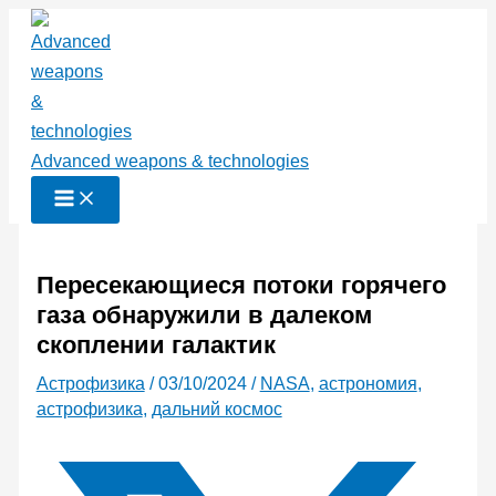
Перейти
к
содержимому
Advanced weapons & technologies
Пересекающиеся потоки горячего
газа обнаружили в далеком
скоплении галактик
Астрофизика
/
03/10/2024
/
NASA
,
астрономия
,
астрофизика
,
дальний космос