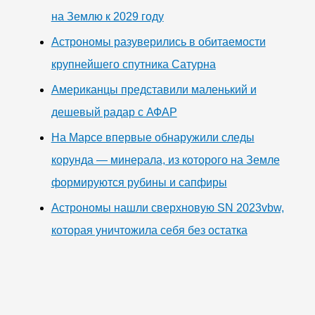
на Землю к 2029 году
Астрономы разуверились в обитаемости
крупнейшего спутника Сатурна
Американцы представили маленький и
дешевый радар с АФАР
На Марсе впервые обнаружили следы
корунда — минерала, из которого на Земле
формируются рубины и сапфиры
Астрономы нашли сверхновую SN 2023vbw,
которая уничтожила себя без остатка