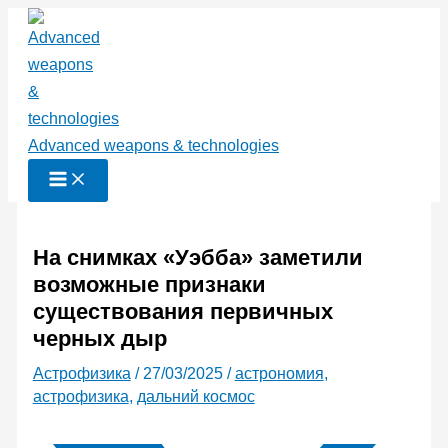
Перейти
к
содержимому
Advanced weapons & technologies
На снимках «Уэбба» заметили
возможные признаки
существования первичных
черных дыр
Астрофизика
/
27/03/2025
/
астрономия
,
астрофизика
,
дальний космос