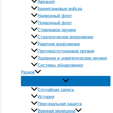
Авиация
Бронетанковые войска
Надводный флот
Подводный флот
Стрелковое оружие
Стратегическое вооружение
Ракетное вооружение
Противоспутниковое оружие
Лазерное и энергетическое оружие
Системы обнаружения
Разное
Случайная запись
История
Персональная защита
Военная медицина