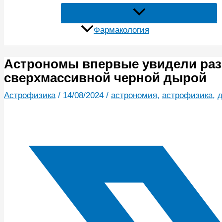
Фармакология
Астрономы впервые увидели раз
сверхмассивной черной дырой
Астрофизика
/
14/08/2024
/
астрономия
,
астрофизика
,