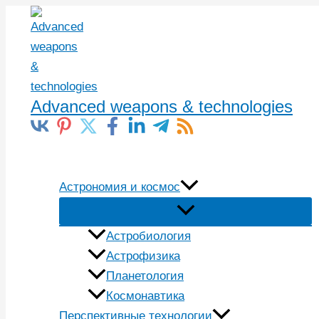
Перейти
к
содержимому
Advanced weapons & technologies
Поиск
Астрономия и космос
Астробиология
Астрофизика
Планетология
Космонавтика
Перспективные технологии