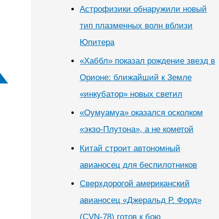
Астрофизики обнаружили новый
тип плазменных волн вблизи
Юпитера
«Хаббл» показал рождение звезд в
Орионе: ближайший к Земле
«инкубатор» новых светил
«Оумуамуа» оказался осколком
«экзо-Плутона», а не кометой
Китай строит автономный
авианосец для беспилотников
Сверхдорогой американский
авианосец «Джеральд Р. Форд»
(CVN-78) готов к бою