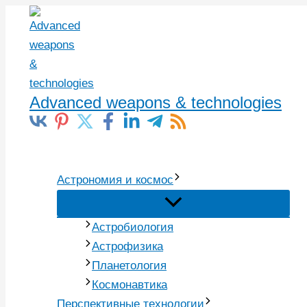
Перейти
к
содержимому
Advanced weapons & technologies
Поиск
Астрономия и космос
Астробиология
Астрофизика
Планетология
Космонавтика
Перспективные технологии