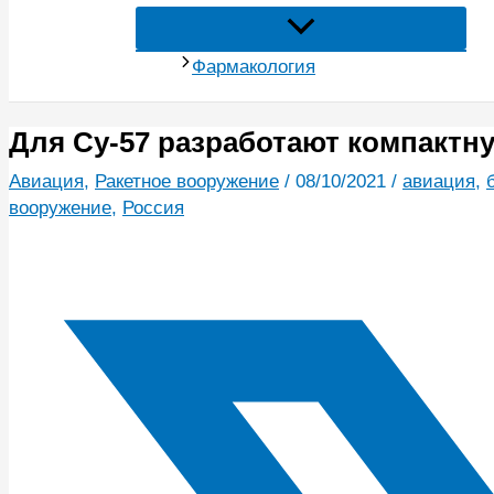
Фармакология
Для Су-57 разработают компактн
Авиация
,
Ракетное вооружение
/
08/10/2021
/
авиация
,
вооружение
,
Россия