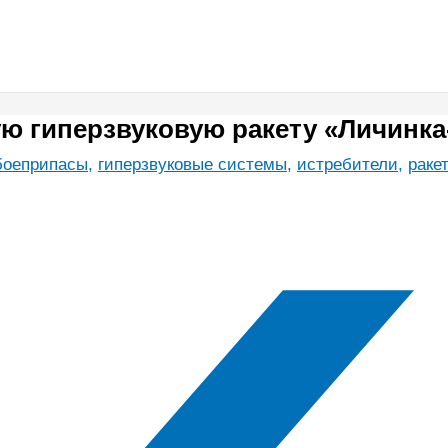
ую гиперзвуковую ракету «Личинк
боеприпасы
,
гиперзвуковые системы
,
истребители
,
раке