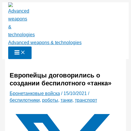
Перейти
к
содержимому
Advanced weapons & technologies
Европейцы договорились о
создании беспилотного «танка»
Бронетанковые войска
/
15/10/2021
/
беспилотники
,
роботы
,
танки
,
транспорт