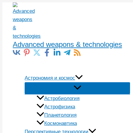
Перейти
к
содержимому
Advanced weapons & technologies
Поиск
Астрономия и космос
Астробиология
Астрофизика
Планетология
Космонавтика
Перспективные технологии