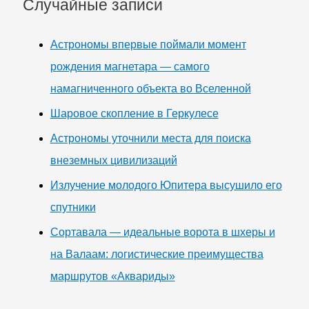
Случайные записи
Астрономы впервые поймали момент
рождения магнетара — самого
намагниченного объекта во Вселенной
Шаровое скопление в Геркулесе
Астрономы уточнили места для поиска
внеземных цивилизаций
Излучение молодого Юпитера высушило его
спутники
Сортавала — идеальные ворота в шхеры и
на Валаам: логистические преимущества
маршрутов «Аквариды»