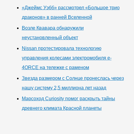
«Джеймс Уэбб» рассмотрел «Большое трио
драконов» в ранней Вселенной
Возле Квавара обнаружили
неустановленный объект
Nissan протестировала технологию
управления колесами электромобиля e-
4ORCE на тележке с раменом
Звезда размером с Солнце пронеслась через
нашу систему 2,5 миллиона лет назад
Марсоход Curiosity помог раскрыть тайны
древнего климата Красной планеты