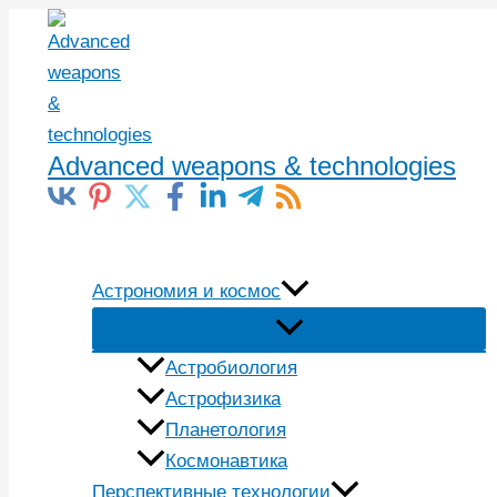
Перейти
к
содержимому
Advanced weapons & technologies
Поиск
Астрономия и космос
Астробиология
Астрофизика
Планетология
Космонавтика
Перспективные технологии