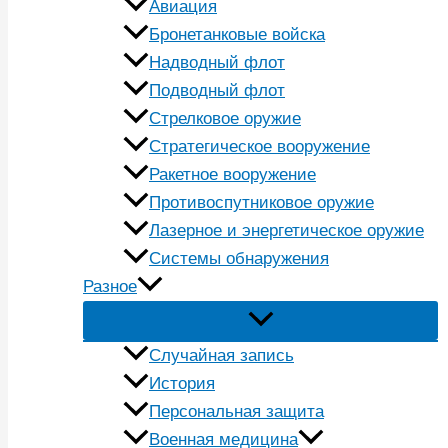
Авиация
Бронетанковые войска
Надводный флот
Подводный флот
Стрелковое оружие
Стратегическое вооружение
Ракетное вооружение
Противоспутниковое оружие
Лазерное и энергетическое оружие
Системы обнаружения
Разное
Случайная запись
История
Персональная защита
Военная медицина