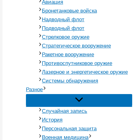
Авиация
Бронетанковые войска
Надводный флот
Подводный флот
Стрелковое оружие
Стратегическое вооружение
Ракетное вооружение
Противоспутниковое оружие
Лазерное и энергетическое оружие
Системы обнаружения
Разное
Случайная запись
История
Персональная защита
Военная медицина