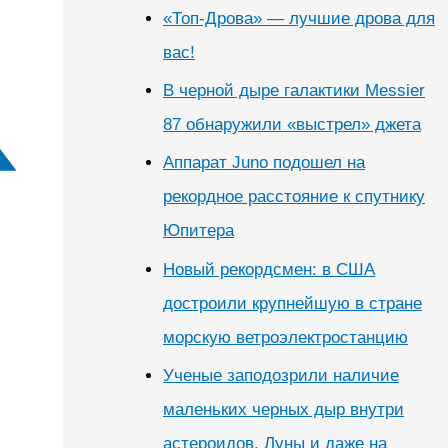
«Топ-Дрова» — лучшие дрова для
вас!
В черной дыре галактики Messier
87 обнаружили «выстрел» джета
Аппарат Juno подошел на
рекордное расстояние к спутнику
Юпитера
Новый рекордсмен: в США
достроили крупнейшую в стране
морскую ветроэлектростанцию
Ученые заподозрили наличие
маленьких черных дыр внутри
астероидов, Луны и даже на