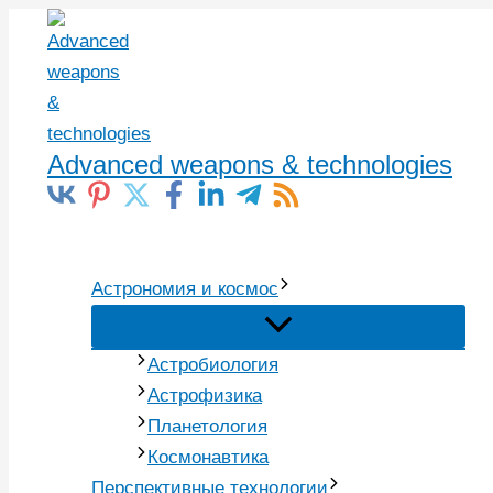
Перейти
к
содержимому
Advanced weapons & technologies
Поиск
Астрономия и космос
Астробиология
Астрофизика
Планетология
Космонавтика
Перспективные технологии