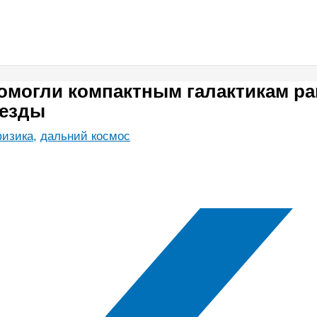
могли компактным галактикам ра
везды
физика
,
дальний космос