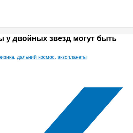
ы у двойных звезд могут быть
физика
,
дальний космос
,
экзопланеты