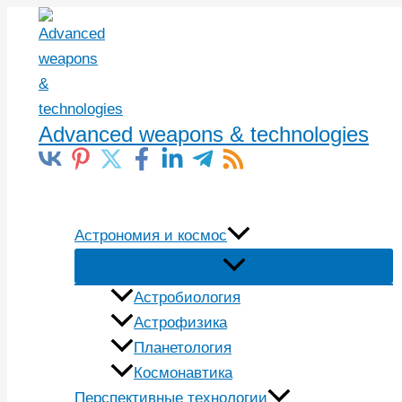
Перейти
к
содержимому
Advanced weapons & technologies
Поиск
Астрономия и космос
Астробиология
Астрофизика
Планетология
Космонавтика
Перспективные технологии