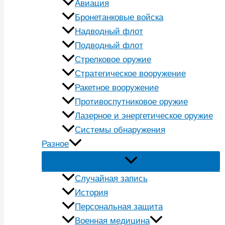
Авиация
Бронетанковые войска
Надводный флот
Подводный флот
Стрелковое оружие
Стратегическое вооружение
Ракетное вооружение
Противоспутниковое оружие
Лазерное и энергетическое оружие
Системы обнаружения
Разное
Случайная запись
История
Персональная защита
Военная медицина