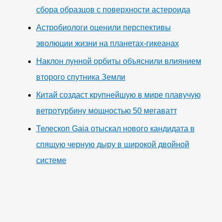
сбора образцов с поверхности астероида
Астробиологи оценили перспективы
эволюции жизни на планетах-гикеанах
Наклон лунной орбиты объяснили влиянием
второго спутника Земли
Китай создаст крупнейшую в мире плавучую
ветротурбину мощностью 50 мегаватт
Телескоп Gaia отыскал нового кандидата в
спящую черную дыру в широкой двойной
системе