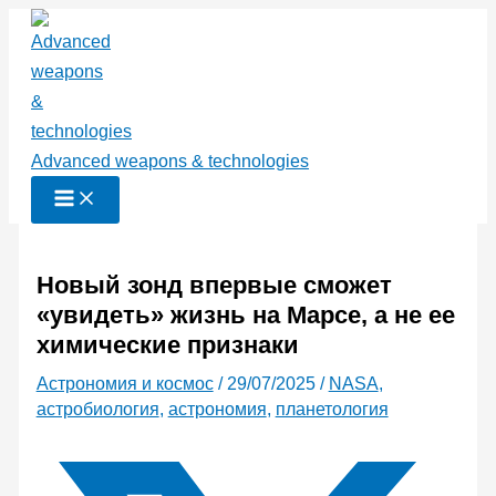
Перейти
к
содержимому
Advanced weapons & technologies
Новый зонд впервые сможет
«увидеть» жизнь на Марсе, а не ее
химические признаки
Астрономия и космос
/
29/07/2025
/
NASA
,
астробиология
,
астрономия
,
планетология