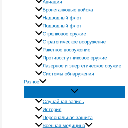
Авиация
Бронетанковые войска
Надводный флот
Подводный флот
Стрелковое оружие
Стратегическое вооружение
Ракетное вооружение
Противоспутниковое оружие
Лазерное и энергетическое оружие
Системы обнаружения
Разное
Случайная запись
История
Персональная защита
Военная медицина