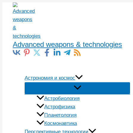
Перейти
к
содержимому
Advanced weapons & technologies
Поиск
Астрономия и космос
Астробиология
Астрофизика
Планетология
Космонавтика
Перспективные технологии