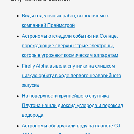
Виды отделочных работ, выполняемых
компанией Праймстрой
Астрономы отследили события на Солнце,
порождающие сверхбыстрые электроны,
которые угрожают космическим аппаратам
Firefly Alpha вывела спутники на слишком
низкую орбиту в ходе первого неаварийного
запуска
На поверхности крупнейшего спутника
Плутона нашли диоксид углерода и пероксид
водорода
Астрономы обнаружили воду на планете GJ