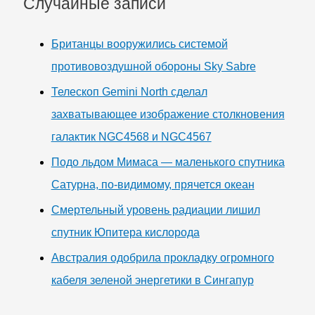
Случайные записи
Британцы вооружились системой
противовоздушной обороны Sky Sabre
Телескоп Gemini North сделал
захватывающее изображение столкновения
галактик NGC4568 и NGC4567
Подо льдом Мимаса — маленького спутника
Сатурна, по-видимому, прячется океан
Смертельный уровень радиации лишил
спутник Юпитера кислорода
Австралия одобрила прокладку огромного
кабеля зеленой энергетики в Сингапур