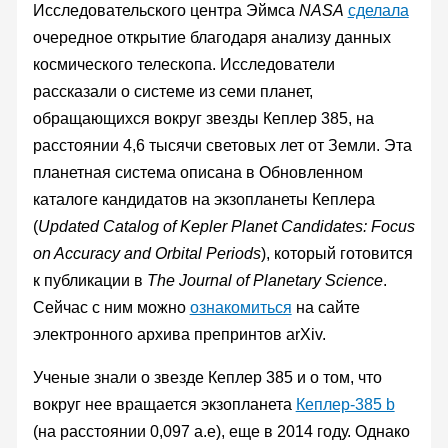
Исследовательского центра Эймса
NASA
сделала
очередное открытие благодаря анализу данных
космического телескопа. Исследователи
рассказали о системе из семи планет,
обращающихся вокруг звезды Кеплер 385, на
расстоянии 4,6 тысячи световых лет от Земли. Эта
планетная система описана в Обновленном
каталоге кандидатов на экзопланеты Кеплера
(
Updated Catalog of Kepler Planet Candidates: Focus
on Accuracy and Orbital Periods
), который готовится
к публикации в
The Journal of Planetary Science
.
Сейчас с ним можно
ознакомиться
на сайте
электронного архива препринтов arXiv.
Ученые знали о звезде Кеплер 385 и о том, что
вокруг нее вращается экзопланета
Кеплер-385 b
(на расстоянии 0,097 а.е), еще в 2014 году. Однако